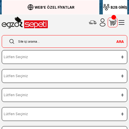
WEB'E ÖZEL FİYATLAR
B2B GİRİŞ
ARA