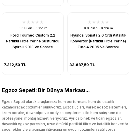
0.0 Puan - 0 Yorum
0.0 Puan - 0 Yorum
Ford Tourneo Custom 2.2
Hyundai Sonata 2.0 Crdi Katalitik
Partikül Filtre Yerine Susturucu
Konvertör (Partikül Filtre Yerine)
Spiralli 2013 Ve Sonrası
Euro 4 2005 Ve Sonrası
7.312,50 TL
33.687,50 TL
Egzoz Sepeti: Bir Dünya Markası...
Egzoz Sepeti olarak araçlarınıza hem performans hem de estetik
kazandıracak çözümler sunuyoruz. Egzoz uçları, varex egzoz sistemleri,
krom borular, downpipe ve body kit çeşitlerimiz ile hem satış hem de
profesyonel montaj hizmeti veriyoruz. Ayrıca binek ve ticari egzozlar,
dayanıklı egzoz parçaları, uzun ömürlü partikül filtre ve katalitik konvertör
seçenekleriyle aracınızın ihtiyacına en uygun çözümleri sağlıyoruz.