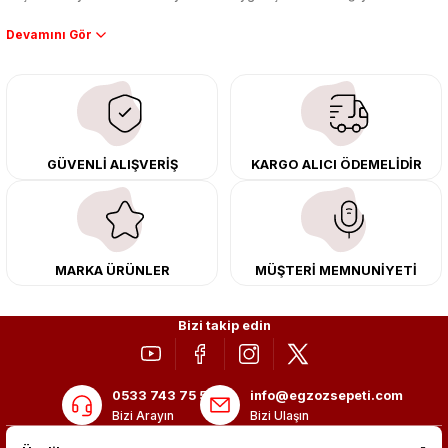
Performans artışı isteyen sürücüler için özel performans egzozları ve
downpipe sistemlerimiz, ağır iş koşulları için ise dayanıklı ağır vasıta
egzoz ve iş makinası egzozları sunuyoruz. Eski parçalarınızı uygun fiyatlı
çıkma orijinal ürünler ile yenileyebilir, body kit uygulamalarıyla aracınızın
tasarımını ve aerodinamisini üst seviyeye taşıyabilirsiniz.
Tüm ürünlerimiz orijinal, dayanıklı ve uzun ömürlüdür. İstanbul’daki montaj
GÜVENLİ ALIŞVERİŞ
KARGO ALICI ÖDEMELİDİR
merkezimizde profesyonel montaj yapıyor, Türkiye’nin her yerine güvenli
kargo ile teslimat gerçekleştiriyoruz. Aracınıza değer katmak için doğru
adres: Egzoz Sepeti.
MARKA ÜRÜNLER
MÜŞTERİ MEMNUNİYETİ
Bizi takip edin
0533 743 75 56
info@egzozsepeti.com
Bizi Arayın
Bizi Ulaşın