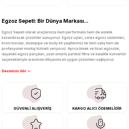
Egzoz Sepeti: Bir Dünya Markası...
Egzoz Sepeti olarak araçlarınıza hem performans hem de estetik
kazandıracak çözümler sunuyoruz. Egzoz uçları, varex egzoz sistemleri,
krom borular, downpipe ve body kit çeşitlerimiz ile hem satış hem de
profesyonel montaj hizmeti veriyoruz. Ayrıca binek ve ticari egzozlar,
dayanıklı egzoz parçaları, uzun ömürlü partikül filtre ve katalitik konvertör
seçenekleriyle aracınızın ihtiyacına en uygun çözümleri sağlıyoruz.
Performans artışı isteyen sürücüler için özel performans egzozları ve
downpipe sistemlerimiz, ağır iş koşulları için ise dayanıklı ağır vasıta
egzoz ve iş makinası egzozları sunuyoruz. Eski parçalarınızı uygun fiyatlı
çıkma orijinal ürünler ile yenileyebilir, body kit uygulamalarıyla aracınızın
tasarımını ve aerodinamisini üst seviyeye taşıyabilirsiniz.
Tüm ürünlerimiz orijinal, dayanıklı ve uzun ömürlüdür. İstanbul’daki montaj
GÜVENLİ ALIŞVERİŞ
KARGO ALICI ÖDEMELİDİR
merkezimizde profesyonel montaj yapıyor, Türkiye’nin her yerine güvenli
kargo ile teslimat gerçekleştiriyoruz. Aracınıza değer katmak için doğru
adres: Egzoz Sepeti.