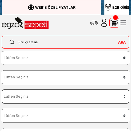
WEB'E ÖZEL FİYATLAR
B2B GİRİŞ
ARA