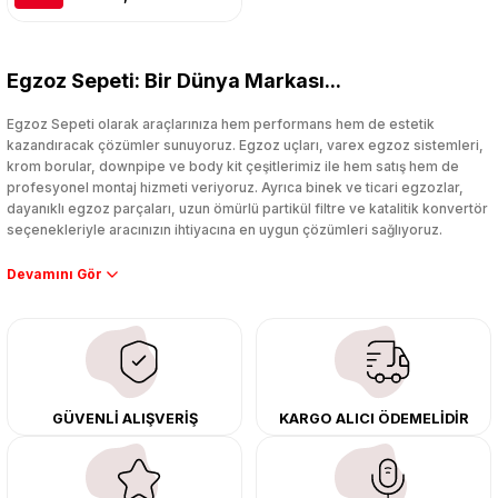
Egzoz Sepeti: Bir Dünya Markası...
Egzoz Sepeti olarak araçlarınıza hem performans hem de estetik
kazandıracak çözümler sunuyoruz. Egzoz uçları, varex egzoz sistemleri,
krom borular, downpipe ve body kit çeşitlerimiz ile hem satış hem de
profesyonel montaj hizmeti veriyoruz. Ayrıca binek ve ticari egzozlar,
dayanıklı egzoz parçaları, uzun ömürlü partikül filtre ve katalitik konvertör
seçenekleriyle aracınızın ihtiyacına en uygun çözümleri sağlıyoruz.
Performans artışı isteyen sürücüler için özel performans egzozları ve
downpipe sistemlerimiz, ağır iş koşulları için ise dayanıklı ağır vasıta
egzoz ve iş makinası egzozları sunuyoruz. Eski parçalarınızı uygun fiyatlı
çıkma orijinal ürünler ile yenileyebilir, body kit uygulamalarıyla aracınızın
tasarımını ve aerodinamisini üst seviyeye taşıyabilirsiniz.
Tüm ürünlerimiz orijinal, dayanıklı ve uzun ömürlüdür. İstanbul’daki montaj
GÜVENLİ ALIŞVERİŞ
KARGO ALICI ÖDEMELİDİR
merkezimizde profesyonel montaj yapıyor, Türkiye’nin her yerine güvenli
kargo ile teslimat gerçekleştiriyoruz. Aracınıza değer katmak için doğru
adres: Egzoz Sepeti.