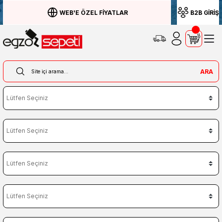
WEB'E ÖZEL FİYATLAR
B2B GİRİŞ
ARA