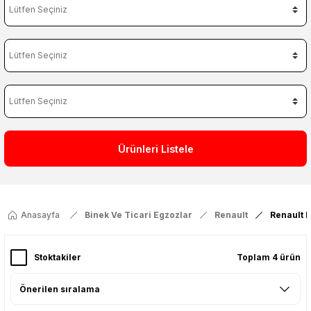
Ürünleri Listele
Anasayfa
Binek Ve Ticari Egzozlar
Renault
Renault 
Stoktakiler
Toplam 4 ürün