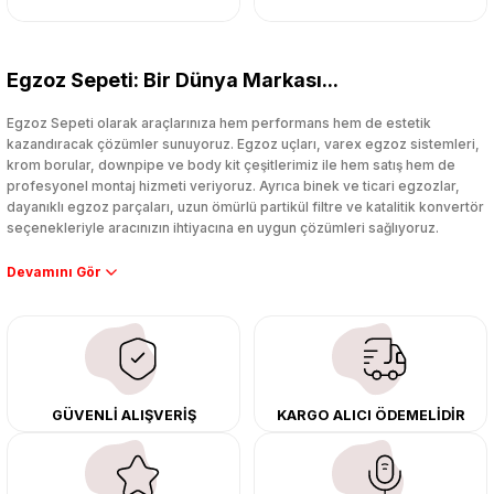
Egzoz Sepeti: Bir Dünya Markası...
Egzoz Sepeti olarak araçlarınıza hem performans hem de estetik
kazandıracak çözümler sunuyoruz. Egzoz uçları, varex egzoz sistemleri,
krom borular, downpipe ve body kit çeşitlerimiz ile hem satış hem de
profesyonel montaj hizmeti veriyoruz. Ayrıca binek ve ticari egzozlar,
dayanıklı egzoz parçaları, uzun ömürlü partikül filtre ve katalitik konvertör
seçenekleriyle aracınızın ihtiyacına en uygun çözümleri sağlıyoruz.
Performans artışı isteyen sürücüler için özel performans egzozları ve
downpipe sistemlerimiz, ağır iş koşulları için ise dayanıklı ağır vasıta
egzoz ve iş makinası egzozları sunuyoruz. Eski parçalarınızı uygun fiyatlı
çıkma orijinal ürünler ile yenileyebilir, body kit uygulamalarıyla aracınızın
tasarımını ve aerodinamisini üst seviyeye taşıyabilirsiniz.
Tüm ürünlerimiz orijinal, dayanıklı ve uzun ömürlüdür. İstanbul’daki montaj
GÜVENLİ ALIŞVERİŞ
KARGO ALICI ÖDEMELİDİR
merkezimizde profesyonel montaj yapıyor, Türkiye’nin her yerine güvenli
kargo ile teslimat gerçekleştiriyoruz. Aracınıza değer katmak için doğru
adres: Egzoz Sepeti.