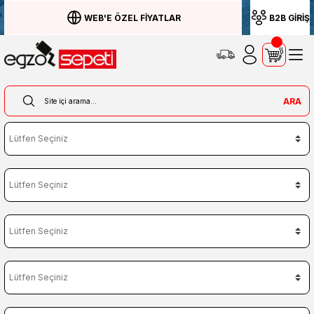
WEB'E ÖZEL FİYATLAR
B2B GİRİŞ
ARA