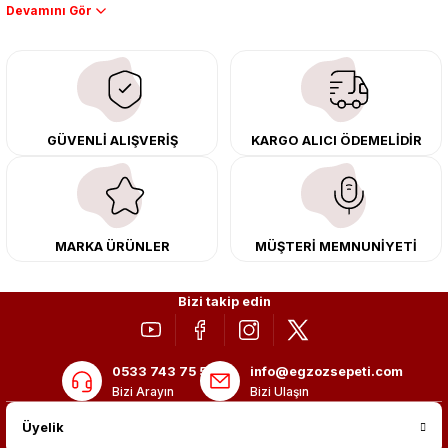
Performans artışı isteyen sürücüler için özel performans egzozları ve
downpipe sistemlerimiz, ağır iş koşulları için ise dayanıklı ağır vasıta
egzoz ve iş makinası egzozları sunuyoruz. Eski parçalarınızı uygun fiyatlı
çıkma orijinal ürünler ile yenileyebilir, body kit uygulamalarıyla aracınızın
tasarımını ve aerodinamisini üst seviyeye taşıyabilirsiniz.
Tüm ürünlerimiz orijinal, dayanıklı ve uzun ömürlüdür. İstanbul’daki montaj
GÜVENLİ ALIŞVERİŞ
KARGO ALICI ÖDEMELİDİR
merkezimizde profesyonel montaj yapıyor, Türkiye’nin her yerine güvenli
kargo ile teslimat gerçekleştiriyoruz. Aracınıza değer katmak için doğru
adres: Egzoz Sepeti.
MARKA ÜRÜNLER
MÜŞTERİ MEMNUNİYETİ
Bizi takip edin
0533 743 75 56
info@egzozsepeti.com
Bizi Arayın
Bizi Ulaşın
Üyelik