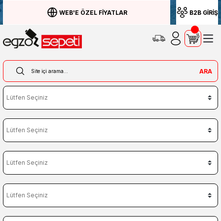
WEB'E ÖZEL FİYATLAR
B2B GİRİŞ
ARA