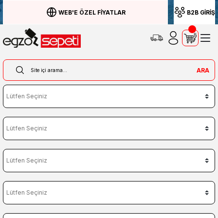
WEB'E ÖZEL FİYATLAR
B2B GİRİŞ
ARA