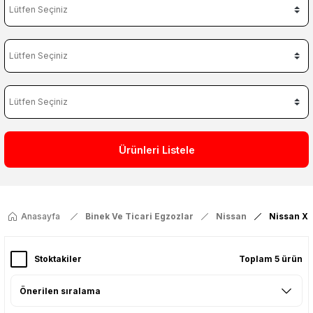
Ürünleri Listele
Anasayfa
Binek Ve Ticari Egzozlar
Nissan
Nissan X-
Stoktakiler
Toplam 5 ürün