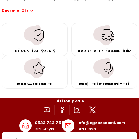
Performans artışı isteyen sürücüler için özel performans egzozları ve
downpipe sistemlerimiz, ağır iş koşulları için ise dayanıklı ağır vasıta
egzoz ve iş makinası egzozları sunuyoruz. Eski parçalarınızı uygun fiyatlı
çıkma orijinal ürünler ile yenileyebilir, body kit uygulamalarıyla aracınızın
tasarımını ve aerodinamisini üst seviyeye taşıyabilirsiniz.
Tüm ürünlerimiz orijinal, dayanıklı ve uzun ömürlüdür. İstanbul’daki montaj
GÜVENLİ ALIŞVERİŞ
KARGO ALICI ÖDEMELİDİR
merkezimizde profesyonel montaj yapıyor, Türkiye’nin her yerine güvenli
kargo ile teslimat gerçekleştiriyoruz. Aracınıza değer katmak için doğru
adres: Egzoz Sepeti.
MARKA ÜRÜNLER
MÜŞTERİ MEMNUNİYETİ
Bizi takip edin
0533 743 75 56
info@egzozsepeti.com
Bizi Arayın
Bizi Ulaşın