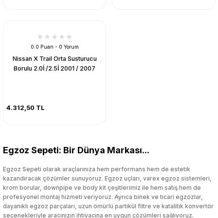
0.0 Puan - 0 Yorum
Nissan X Trail Orta Susturucu
Borulu 2.0İ /2.5İ 2001 / 2007
4.312,50 TL
Egzoz Sepeti: Bir Dünya Markası...
Egzoz Sepeti olarak araçlarınıza hem performans hem de estetik
kazandıracak çözümler sunuyoruz. Egzoz uçları, varex egzoz sistemleri,
krom borular, downpipe ve body kit çeşitlerimiz ile hem satış hem de
profesyonel montaj hizmeti veriyoruz. Ayrıca binek ve ticari egzozlar,
dayanıklı egzoz parçaları, uzun ömürlü partikül filtre ve katalitik konvertör
seçenekleriyle aracınızın ihtiyacına en uygun çözümleri sağlıyoruz.