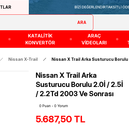
ATLAR
BİZİ DEĞERLENDİR
TAKSİTLİ ÖD
ARA
KATALİTİK
ARAÇ
KONVERTÖR
VİDEOLARI
Nissan X-Trail
Nissan X Trail Arka Susturucu Borulu 2
Nissan X Trail Arka
Susturucu Borulu 2.0İ / 2.5İ
/ 2.2Td 2003 Ve Sonrası
0 Puan - 0 Yorum
5.687,50 TL