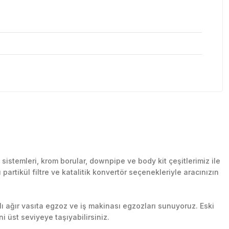
stemleri, krom borular, downpipe ve body kit çeşitlerimiz ile
artikül filtre ve katalitik konvertör seçenekleriyle aracınızın
lı ağır vasıta egzoz ve iş makinası egzozları sunuyoruz. Eski
ni üst seviyeye taşıyabilirsiniz.