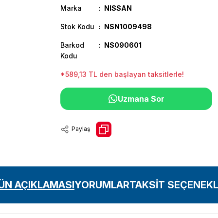
Marka
NISSAN
Stok Kodu
NSN1009498
Barkod
NS090601
Kodu
*589,13 TL den başlayan taksitlerle!
Uzmana Sor
Paylaş
ÜN AÇIKLAMASI
YORUMLAR
TAKSİT SEÇENEKL