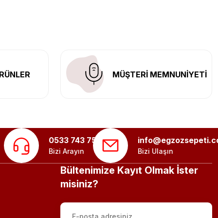
n her yerine güvenli kargo ile teslimat gerçekleştiriyoruz.
RÜNLER
MÜŞTERİ MEMNUNİYETİ
0533 743 75 56
info@egzozsepeti.
Bizi Arayın
Bizi Ulaşın
Bültenimize Kayıt Olmak İster
misiniz?