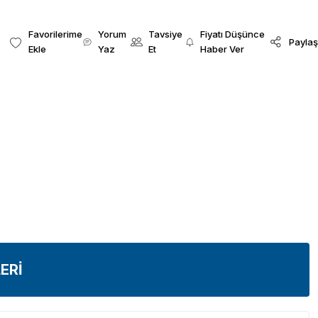
Yorum
Tavsiye
Fiyatı Düşünce
Paylaş
Yaz
Et
Haber Ver
ERİ