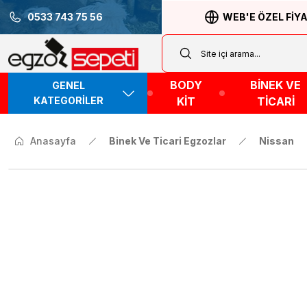
0533 743 75 56
WEB'E ÖZEL FİY
BODY
BİNEK VE
GENEL
KATEGORİLER
KİT
TİCARİ
Anasayfa
Binek Ve Ticari Egzozlar
Nissan