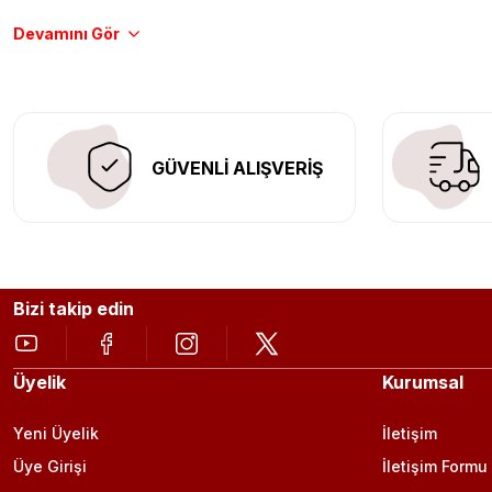
Tüm ürünlerimiz orijinal, dayanıklı ve uzun ömürlüdür. İstanbu
Aracınıza değer katmak için doğru adres: Egzoz Sepeti.
GÜVENLİ ALIŞVERİŞ
Bizi takip edin
Üyelik
Kurumsal
Yeni Üyelik
İletişim
Üye Girişi
İletişim Formu