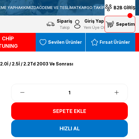
B2B GİRİŞ
EME YAP
HAKKIMIZDA
ÖDEME VE TESLİMAT
KARGO TAKİP
Sipariş
Giriş Yap
Sepetim
Takip
Yeni Üye Ol
CHİP
Sevilen Ürünler
Fırsat Ürünler
TUNING
.0İ / 2.5İ / 2.2Td 2003 Ve Sonrası
SEPETE EKLE
HIZLI AL