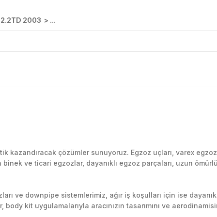
2.2TD 2003 > ...
Bu ürüne ilk yorumu siz yapın!
k kazandıracak çözümler sunuyoruz. Egzoz uçları, varex egzoz si
inek ve ticari egzozlar, dayanıklı egzoz parçaları, uzun ömürlü p
Yorum Yaz
arı ve downpipe sistemlerimiz, ağır iş koşulları için ise dayanık
lir, body kit uygulamalarıyla aracınızın tasarımını ve aerodinamisi