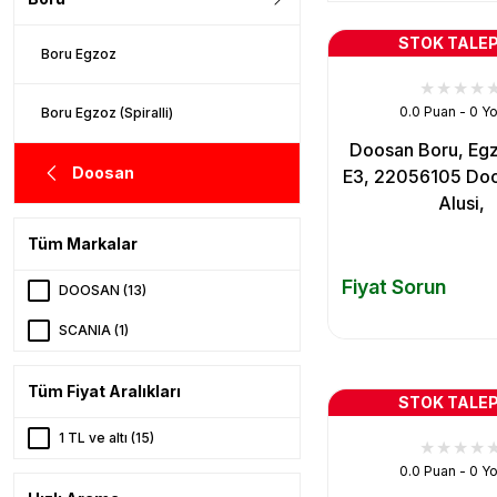
STOK TALEP
Boru Egzoz
0.0 Puan - 0 Y
Boru Egzoz (Spiralli)
Doosan Boru, Egz
Doosan
E3, 22056105 Do
Alusi,
Tüm Markalar
Fiyat Sorun
DOOSAN (13)
SCANIA (1)
Tüm Fiyat Aralıkları
STOK TALEP
1 TL ve altı (15)
0.0 Puan - 0 Y