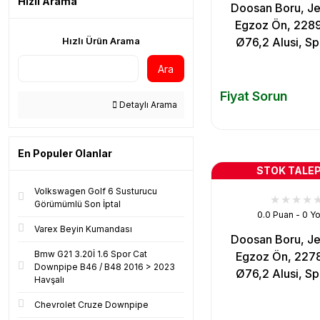
Hızlı Arama
Doosan Boru, Je
Egzoz Ön, 228
Hızlı Ürün Arama
Ø76,2 Alusi, Spi
Ara
Fiyat Sorun
Detaylı Arama
En Populer Olanlar
STOK TALEP
Volkswagen Golf 6 Susturucu
Görümümlü Son İptal
0.0 Puan - 0 Y
Varex Beyin Kumandası
Doosan Boru, Je
Bmw G21 3.20İ 1.6 Spor Cat
Egzoz Ön, 227
Downpipe B46 / B48 2016 > 2023
Ø76,2 Alusi, Spi
Havşalı
Chevrolet Cruze Downpipe