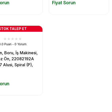
Sorun
Fiyat Sorun
STOK TALEP ET
0.0 Puan - 0 Yorum
, Boru, İş Makinesi,
oz Ön, 22082192A
 Alusi, Spiral (P),
Sorun