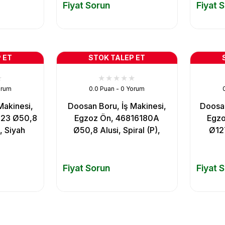
Fiyat Sorun
Fiyat 
 ET
STOK TALEP ET
orum
0.0 Puan - 0 Yorum
Makinesi,
Doosan Boru, İş Makinesi,
Doosan
523 Ø50,8
Egzoz Ön, 46816180A
Egz
), Siyah
Ø50,8 Alusi, Spiral (P),
Ø127
Fiyat Sorun
Fiyat 