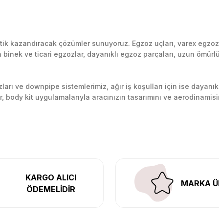
k kazandıracak çözümler sunuyoruz. Egzoz uçları, varex egzoz si
inek ve ticari egzozlar, dayanıklı egzoz parçaları, uzun ömürlü p
arı ve downpipe sistemlerimiz, ağır iş koşulları için ise dayanık
lir, body kit uygulamalarıyla aracınızın tasarımını ve aerodinamisi
l’daki montaj merkezimizde profesyonel montaj yapıyor, Türkiye’ni
KARGO ALICI
MARKA Ü
ÖDEMELİDİR