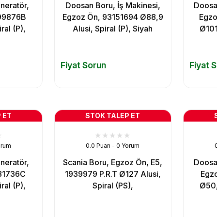
neratör,
Doosan Boru, İş Makinesi,
Doosan
99876B
Egzoz Ön, 93151694 Ø88,9
Egzo
ral (P),
Alusi, Spiral (P), Siyah
Ø101,
Fiyat Sorun
Fiyat 
 ET
STOK TALEP ET
orum
0.0 Puan - 0 Yorum
neratör,
Scania Boru, Egzoz Ön, E5,
Doosan
81736C
1939979 P.R.T Ø127 Alusi,
Egz
ral (P),
Spiral (PS),
Ø50,8