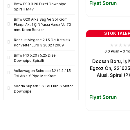
Fiyat Sorun
Bmw E90 3.20 Dizel Downpipe
Spiralli M47
Bmw G20 Arka Sag Ve Sol Krom
Flanşlı Aktif Çift Yassı Varex Ve 70
mm. Krom Borular
STOK TALEP
Renault Megane 2 1.5 Dci Katalitik
Konverter Euro 3 2002 / 2009
0.0 Puan - 0 Y
Bmw F10 5.20 / 5.25 Dizel
Downpipe Spiralli
Doosan Boru, İş 
Egzoz Ön, 22162
Volkswagen Scirocco 1.2 / 1.4 / 1.5
Alusi, Spiral (P
Tsi Arka Y Pipe Mat Krom
Skoda Superb 1.6 Tdi Euro 6 Motor
Downpipe
Fiyat Sorun