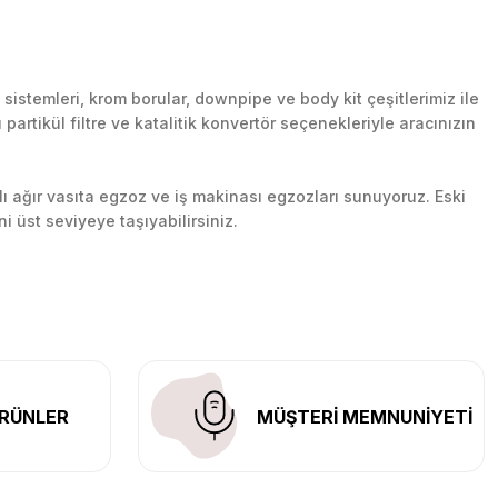
stemleri, krom borular, downpipe ve body kit çeşitlerimiz ile
artikül filtre ve katalitik konvertör seçenekleriyle aracınızın
lı ağır vasıta egzoz ve iş makinası egzozları sunuyoruz. Eski
ni üst seviyeye taşıyabilirsiniz.
n her yerine güvenli kargo ile teslimat gerçekleştiriyoruz.
RÜNLER
MÜŞTERİ MEMNUNİYETİ