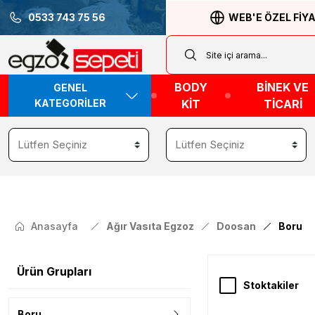
0533 743 75 56
WEB'E ÖZEL FİY
BODY
BİNEK VE
GENEL
KATEGORİLER
KİT
TİCARİ
Anasayfa
Ağır Vasıta Egzoz
Doosan
Boru
Ürün Grupları
Stoktakiler
Boru