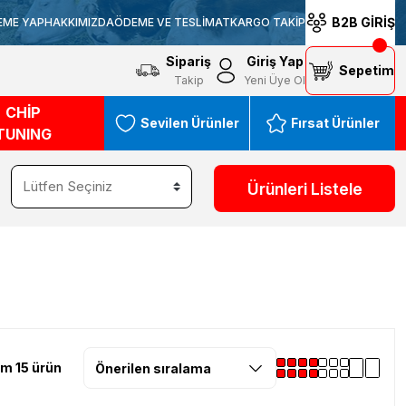
B2B GİRİŞ
EME YAP
HAKKIMIZDA
ÖDEME VE TESLİMAT
KARGO TAKİP
Sipariş
Giriş Yap
Sepetim
Takip
Yeni Üye Ol
CHİP
Sevilen Ürünler
Fırsat Ürünler
TUNING
Ürünleri Listele
m 15 ürün