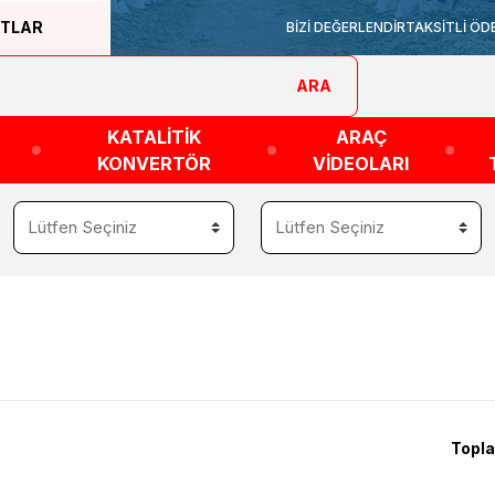
ATLAR
BİZİ DEĞERLENDİR
TAKSİTLİ ÖD
ARA
KATALİTİK
ARAÇ
KONVERTÖR
VİDEOLARI
Topla