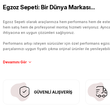
Egzoz Sepeti: Bir Dünya Markası...
Egzoz Sepeti olarak araçlarınıza hem performans hem de esteti
hem satış hem de profesyonel montaj hizmeti veriyoruz. Ayrıca b
ihtiyacına en uygun çözümleri sağlıyoruz.
Performans artışı isteyen sürücüler için özel performans egzozl
parçalarınızı uygun fiyatlı çıkma orijinal ürünler ile yenileyebi
Tüm ürünlerimiz orijinal, dayanıklı ve uzun ömürlüdür. İstanbu
Aracınıza değer katmak için doğru adres: Egzoz Sepeti.
GÜVENLİ ALIŞVERİŞ