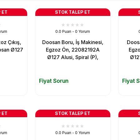
 ET
STOK TALEP ET
orum
0.0 Puan - 0 Yorum
oz Çıkış,
Doosan Boru, İş Makinesi,
Doosa
osan Ø127
Egzoz Ön, 22082192A
Egz
Ø127 Alusi, Spiral (P),
Ø127
Fiyat Sorun
Fiyat 
 ET
STOK TALEP ET
orum
0.0 Puan - 0 Yorum