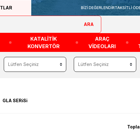
ATLAR
BİZİ DEĞERLENDİR
TAKSİTLİ ÖD
ARA
KATALİTİK
ARAÇ
KONVERTÖR
VİDEOLARI
GLA SERiSi
Topla