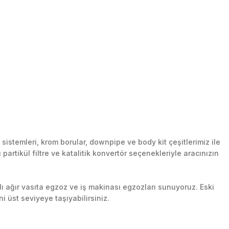
stemleri, krom borular, downpipe ve body kit çeşitlerimiz ile
artikül filtre ve katalitik konvertör seçenekleriyle aracınızın
lı ağır vasıta egzoz ve iş makinası egzozları sunuyoruz. Eski
ni üst seviyeye taşıyabilirsiniz.
n her yerine güvenli kargo ile teslimat gerçekleştiriyoruz.