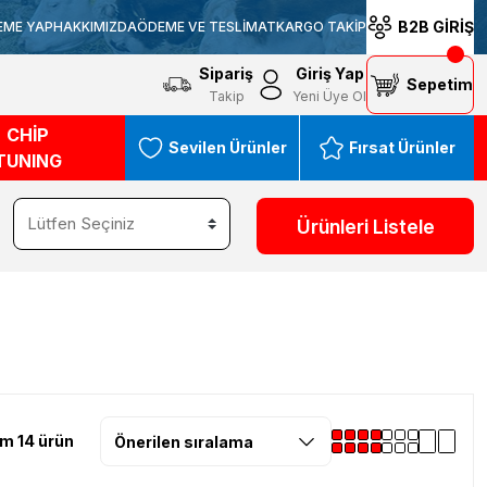
B2B GİRİŞ
EME YAP
HAKKIMIZDA
ÖDEME VE TESLİMAT
KARGO TAKİP
Sipariş
Giriş Yap
Sepetim
Takip
Yeni Üye Ol
CHİP
Sevilen Ürünler
Fırsat Ürünler
TUNING
Ürünleri Listele
m 14 ürün