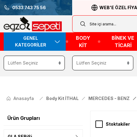
0533 743 75 56
WEB'E ÖZEL FİY
BODY
BİNEK VE
GENEL
KATEGORİLER
KİT
TİCARİ
Anasayfa
Body Kit İTHAL
MERCEDES - BENZ
Ürün Grupları
Stoktakiler
GLA SERiSi