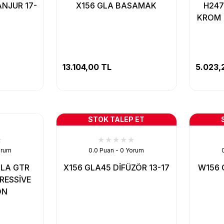
NJUR 17-
X156 GLA BASAMAK
H247
KROM 
13.104,00 TL
5.023,
STOK TALEP ET
orum
0.0 Puan - 0 Yorum
GLA GTR
X156 GLA45 DİFÜZÖR 13-17
W156 
RESSİVE
ON