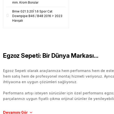
mm. Krom Borular
Bmw G21 3.20İ 1.6 Spor Cat
Downpipe B46 / B48 2016 > 2023
Havşalı
Egzoz Sepeti: Bir Dünya Markası...
Egzoz Sepeti olarak araçlarınıza hem performans hem de esteti
hem satış hem de profesyonel montaj hizmeti veriyoruz. Ayrıca b
ihtiyacına en uygun çözümleri sağlıyoruz.
Performans artışı isteyen sürücüler için özel performans egzozl
parçalarınızı uygun fiyatlı çıkma orijinal ürünler ile yenileyebi
Tüm ürünlerimiz orijinal, dayanıklı ve uzun ömürlüdür. İstanbu