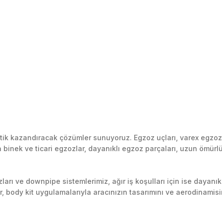
k kazandıracak çözümler sunuyoruz. Egzoz uçları, varex egzoz si
inek ve ticari egzozlar, dayanıklı egzoz parçaları, uzun ömürlü p
arı ve downpipe sistemlerimiz, ağır iş koşulları için ise dayanık
lir, body kit uygulamalarıyla aracınızın tasarımını ve aerodinamisi
l’daki montaj merkezimizde profesyonel montaj yapıyor, Türkiye’ni