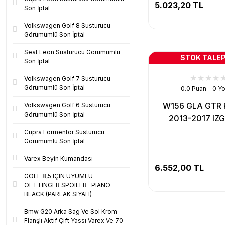
5.023,20 TL
Son İptal
Volkswagen Golf 8 Susturucu
Görümümlü Son İptal
Seat Leon Susturucu Görümümlü
STOK TALEP
Son İptal
Volkswagen Golf 7 Susturucu
Görümümlü Son İptal
0.0 Puan - 0 Y
W156 GLA GTR
Volkswagen Golf 6 Susturucu
Görümümlü Son İptal
2013-2017 IZ
Cupra Formentor Susturucu
Görümümlü Son İptal
Varex Beyin Kumandası
6.552,00 TL
GOLF 8,5 IÇIN UYUMLU
OETTINGER SPOILER- PIANO
BLACK (PARLAK SIYAH)
Bmw G20 Arka Sag Ve Sol Krom
Flanşlı Aktif Çift Yassı Varex Ve 70