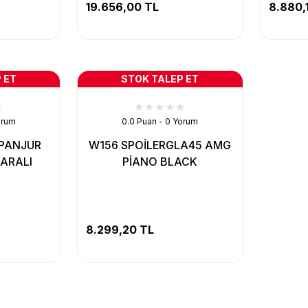
19.656,00 TL
8.880,
 ET
STOK TALEP ET
orum
0.0 Puan - 0 Yorum
 PANJUR
W156 SPOİLERGLA45 AMG
GARALI
PİANO BLACK
8.299,20 TL