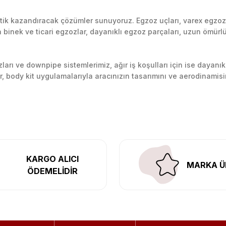
k kazandıracak çözümler sunuyoruz. Egzoz uçları, varex egzoz si
inek ve ticari egzozlar, dayanıklı egzoz parçaları, uzun ömürlü p
arı ve downpipe sistemlerimiz, ağır iş koşulları için ise dayanık
lir, body kit uygulamalarıyla aracınızın tasarımını ve aerodinamisi
l’daki montaj merkezimizde profesyonel montaj yapıyor, Türkiye’ni
KARGO ALICI
MARKA Ü
ÖDEMELİDİR