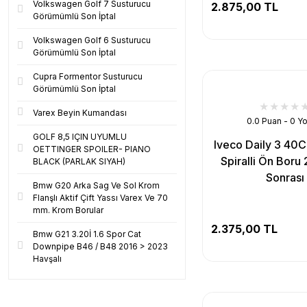
Volkswagen Golf 7 Susturucu
2.875,00 TL
Görümümlü Son İptal
Volkswagen Golf 6 Susturucu
Görümümlü Son İptal
Cupra Formentor Susturucu
Görümümlü Son İptal
Varex Beyin Kumandası
0.0 Puan - 0 Y
GOLF 8,5 IÇIN UYUMLU
Iveco Daily 3 40C
OETTINGER SPOILER- PIANO
Spiralli Ön Boru
BLACK (PARLAK SIYAH)
Sonrası
Bmw G20 Arka Sag Ve Sol Krom
Flanşlı Aktif Çift Yassı Varex Ve 70
mm. Krom Borular
2.375,00 TL
Bmw G21 3.20İ 1.6 Spor Cat
Downpipe B46 / B48 2016 > 2023
Havşalı