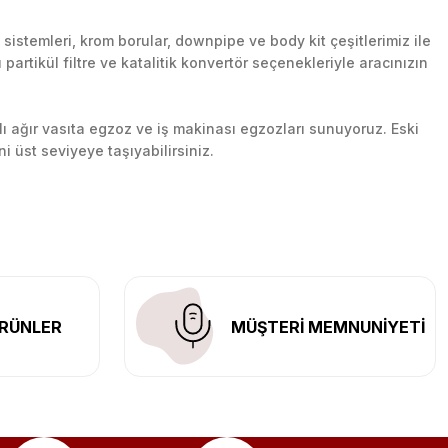
stemleri, krom borular, downpipe ve body kit çeşitlerimiz ile
artikül filtre ve katalitik konvertör seçenekleriyle aracınızın
lı ağır vasıta egzoz ve iş makinası egzozları sunuyoruz. Eski
ni üst seviyeye taşıyabilirsiniz.
n her yerine güvenli kargo ile teslimat gerçekleştiriyoruz.
RÜNLER
MÜŞTERİ MEMNUNİYETİ