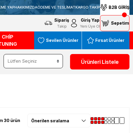
B2B GİRİŞ
EME YAP
HAKKIMIZDA
ÖDEME VE TESLİMAT
KARGO TAKİP
Sipariş
Giriş Yap
Sepetim
Takip
Yeni Üye Ol
CHİP
Sevilen Ürünler
Fırsat Ürünler
TUNING
Ürünleri Listele
m 30 ürün