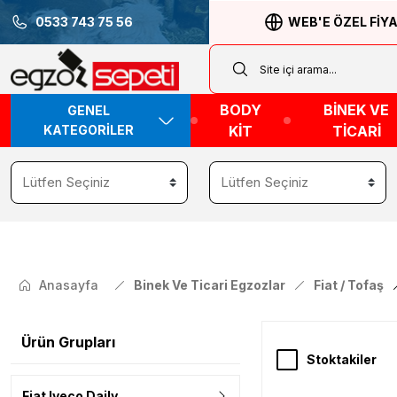
0533 743 75 56
WEB'E ÖZEL FİY
BODY
BİNEK VE
GENEL
KATEGORİLER
KİT
TİCARİ
Anasayfa
Binek Ve Ticari Egzozlar
Fiat / Tofaş
Ürün Grupları
Stoktakiler
Fiat Iveco Daily