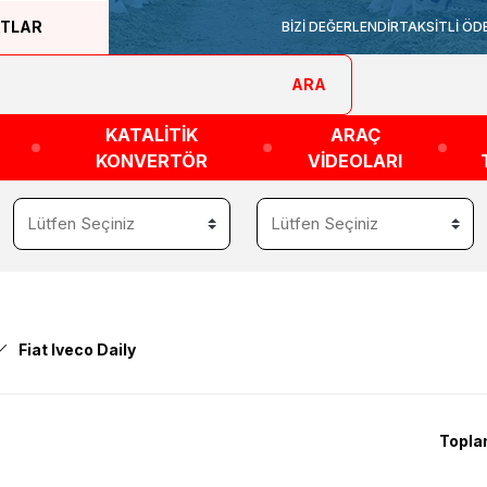
ATLAR
BİZİ DEĞERLENDİR
TAKSİTLİ ÖD
ARA
KATALİTİK
ARAÇ
KONVERTÖR
VİDEOLARI
Fiat Iveco Daily
Topla