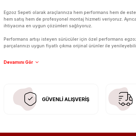
Egzoz Sepeti olarak araçlarınıza hem performans hem de esteti
hem satış hem de profesyonel montaj hizmeti veriyoruz. Ayrıca b
ihtiyacına en uygun çözümleri sağlıyoruz.
Performans artışı isteyen sürücüler için özel performans egzozl
parçalarınızı uygun fiyatlı çıkma orijinal ürünler ile yenileyebi
Tüm ürünlerimiz orijinal, dayanıklı ve uzun ömürlüdür. İstanbu
Aracınıza değer katmak için doğru adres: Egzoz Sepeti.
GÜVENLİ ALIŞVERİŞ