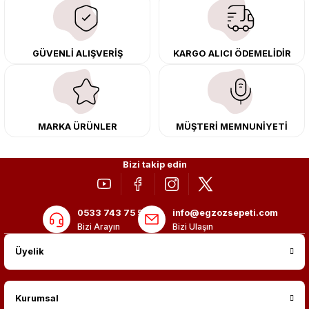
çıkma orijinal ürünler ile yenileyebilir, body kit uygulamalarıyla aracınızın
tasarımını ve aerodinamisini üst seviyeye taşıyabilirsiniz.
Tüm ürünlerimiz orijinal, dayanıklı ve uzun ömürlüdür. İstanbul’daki montaj
GÜVENLİ ALIŞVERİŞ
KARGO ALICI ÖDEMELİDİR
merkezimizde profesyonel montaj yapıyor, Türkiye’nin her yerine güvenli
kargo ile teslimat gerçekleştiriyoruz. Aracınıza değer katmak için doğru
adres: Egzoz Sepeti.
MARKA ÜRÜNLER
MÜŞTERİ MEMNUNİYETİ
Bizi takip edin
0533 743 75 56
info@egzozsepeti.com
Bizi Arayın
Bizi Ulaşın
Üyelik
Kurumsal