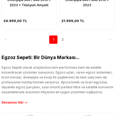
2023 + Titanyum Amyant
2023
24.999,00 TL
21.999,00 TL
1
2
Egzoz Sepeti: Bir Dünya Markası...
Egzoz Sepeti olarak araçlarınıza hem performans hem de estetik
kazandıracak çözümler sunuyoruz. Egzoz uçları, varex egzoz sistemleri,
krom borular, downpipe ve body kit çeşitlerimiz ile hem satış hem de
profesyonel montaj hizmeti veriyoruz. Ayrıca binek ve ticari egzozlar,
dayanıklı egzoz parçaları, uzun ömürlü partikül filtre ve katalitik konvertör
seçenekleriyle aracınızın ihtiyacına en uygun çözümleri sağlıyoruz.
Performans artışı isteyen sürücüler için özel performans egzozları ve
downpipe sistemlerimiz, ağır iş koşulları için ise dayanıklı ağır vasıta
egzoz ve iş makinası egzozları sunuyoruz. Eski parçalarınızı uygun fiyatlı