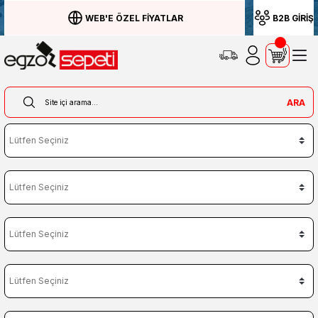
WEB'E ÖZEL FİYATLAR
B2B GİRİŞ
ARA