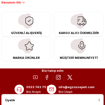
Performans artışı isteyen sürücüler için özel performans egzozları ve
downpipe sistemlerimiz, ağır iş koşulları için ise dayanıklı ağır vasıta
egzoz ve iş makinası egzozları sunuyoruz. Eski parçalarınızı uygun fiyatlı
çıkma orijinal ürünler ile yenileyebilir, body kit uygulamalarıyla aracınızın
tasarımını ve aerodinamisini üst seviyeye taşıyabilirsiniz.
Tüm ürünlerimiz orijinal, dayanıklı ve uzun ömürlüdür. İstanbul’daki montaj
GÜVENLİ ALIŞVERİŞ
KARGO ALICI ÖDEMELİDİR
merkezimizde profesyonel montaj yapıyor, Türkiye’nin her yerine güvenli
kargo ile teslimat gerçekleştiriyoruz. Aracınıza değer katmak için doğru
adres: Egzoz Sepeti.
MARKA ÜRÜNLER
MÜŞTERİ MEMNUNİYETİ
Bizi takip edin
0533 743 75 56
info@egzozsepeti.com
Bizi Arayın
Bizi Ulaşın
Üyelik