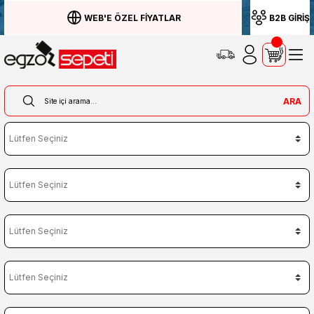
WEB'E ÖZEL FİYATLAR
B2B GİRİŞ
ARA