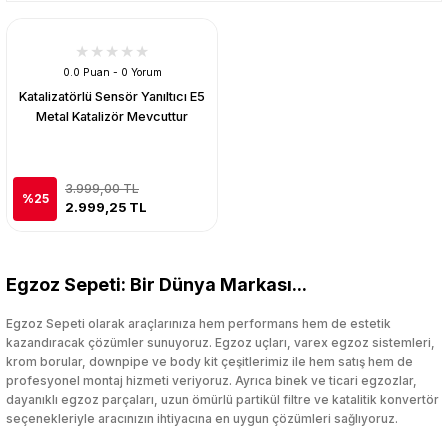
0.0 Puan - 0 Yorum
Katalizatörlü Sensör Yanıltıcı E5
Metal Katalizör Mevcuttur
3.999,00 TL
%25
2.999,25 TL
Egzoz Sepeti: Bir Dünya Markası...
Egzoz Sepeti olarak araçlarınıza hem performans hem de estetik
kazandıracak çözümler sunuyoruz. Egzoz uçları, varex egzoz sistemleri,
krom borular, downpipe ve body kit çeşitlerimiz ile hem satış hem de
profesyonel montaj hizmeti veriyoruz. Ayrıca binek ve ticari egzozlar,
dayanıklı egzoz parçaları, uzun ömürlü partikül filtre ve katalitik konvertör
seçenekleriyle aracınızın ihtiyacına en uygun çözümleri sağlıyoruz.