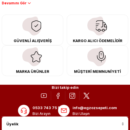
Performans artışı isteyen sürücüler için özel performans egzozları ve
downpipe sistemlerimiz, ağır iş koşulları için ise dayanıklı ağır vasıta
egzoz ve iş makinası egzozları sunuyoruz. Eski parçalarınızı uygun fiyatlı
çıkma orijinal ürünler ile yenileyebilir, body kit uygulamalarıyla aracınızın
tasarımını ve aerodinamisini üst seviyeye taşıyabilirsiniz.
Tüm ürünlerimiz orijinal, dayanıklı ve uzun ömürlüdür. İstanbul’daki montaj
GÜVENLİ ALIŞVERİŞ
KARGO ALICI ÖDEMELİDİR
merkezimizde profesyonel montaj yapıyor, Türkiye’nin her yerine güvenli
kargo ile teslimat gerçekleştiriyoruz. Aracınıza değer katmak için doğru
adres: Egzoz Sepeti.
MARKA ÜRÜNLER
MÜŞTERİ MEMNUNİYETİ
Bizi takip edin
0533 743 75 56
info@egzozsepeti.com
Bizi Arayın
Bizi Ulaşın
Üyelik