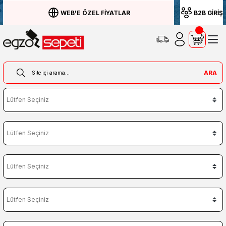
WEB'E ÖZEL FİYATLAR
B2B GİRİŞ
ARA