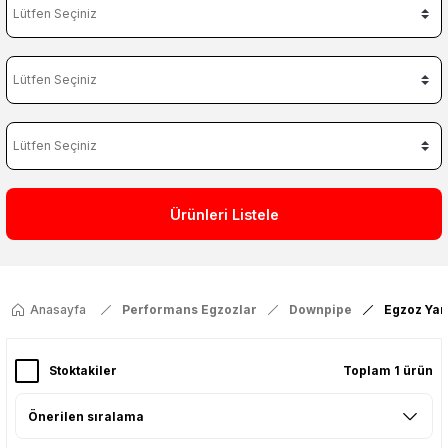
Ürünleri Listele
Anasayfa
Performans Egzozlar
Downpipe
Egzoz Yanı
Stoktakiler
Toplam 1 ürün