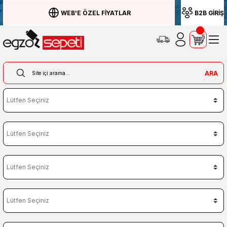
WEB'E ÖZEL FİYATLAR
B2B GİRİŞ
ARA