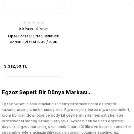
0.0 Puan - 0 Yorum
Opel Corsa B Orta Susturucu
Borulu 1.2İ /1.4İ 1993 / 1998
3.312,50 TL
Egzoz Sepeti: Bir Dünya Markası...
Egzoz Sepeti olarak araçlarınıza hem performans hem de estetik
kazandıracak çözümler sunuyoruz. Egzoz uçları, varex egzoz sistemleri,
krom borular, downpipe ve body kit çeşitlerimiz ile hem satış hem de
profesyonel montaj hizmeti veriyoruz. Ayrıca binek ve ticari egzozlar,
dayanıklı egzoz parçaları, uzun ömürlü partikül filtre ve katalitik konvertör
seçenekleriyle aracınızın ihtiyacına en uygun çözümleri sağlıyoruz.