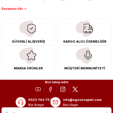
Performans artışı isteyen sürücüler için özel performans egzozları ve
downpipe sistemlerimiz, ağır iş koşulları için ise dayanıklı ağır vasıta
egzoz ve iş makinası egzozları sunuyoruz. Eski parçalarınızı uygun fiyatlı
çıkma orijinal ürünler ile yenileyebilir, body kit uygulamalarıyla aracınızın
tasarımını ve aerodinamisini üst seviyeye taşıyabilirsiniz.
Tüm ürünlerimiz orijinal, dayanıklı ve uzun ömürlüdür. İstanbul’daki montaj
GÜVENLİ ALIŞVERİŞ
KARGO ALICI ÖDEMELİDİR
merkezimizde profesyonel montaj yapıyor, Türkiye’nin her yerine güvenli
kargo ile teslimat gerçekleştiriyoruz. Aracınıza değer katmak için doğru
adres: Egzoz Sepeti.
MARKA ÜRÜNLER
MÜŞTERİ MEMNUNİYETİ
Bizi takip edin
0533 743 75 56
info@egzozsepeti.com
Bizi Arayın
Bizi Ulaşın