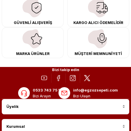
çıkma orijinal ürünler ile yenileyebilir, body kit uygulamalarıyla aracınızın
tasarımını ve aerodinamisini üst seviyeye taşıyabilirsiniz.
Tüm ürünlerimiz orijinal, dayanıklı ve uzun ömürlüdür. İstanbul’daki montaj
GÜVENLİ ALIŞVERİŞ
KARGO ALICI ÖDEMELİDİR
merkezimizde profesyonel montaj yapıyor, Türkiye’nin her yerine güvenli
kargo ile teslimat gerçekleştiriyoruz. Aracınıza değer katmak için doğru
adres: Egzoz Sepeti.
MARKA ÜRÜNLER
MÜŞTERİ MEMNUNİYETİ
Bizi takip edin
0533 743 75 56
info@egzozsepeti.com
Bizi Arayın
Bizi Ulaşın
Üyelik
Kurumsal