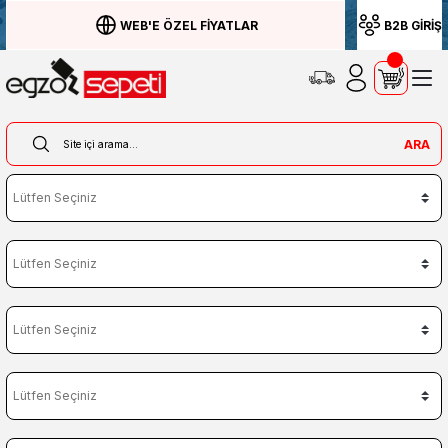
WEB'E ÖZEL FİYATLAR
B2B GİRİŞ
ARA