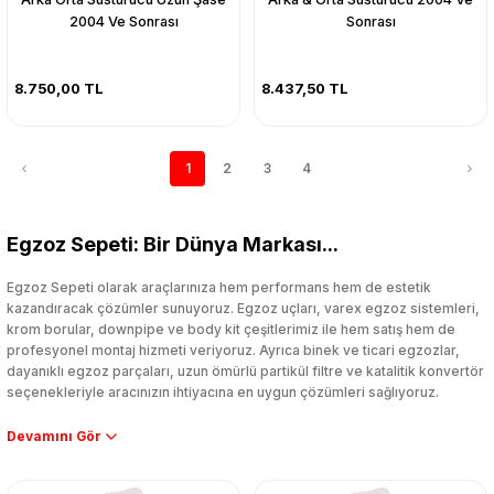
2004 Ve Sonrası
Sonrası
8.750,00 TL
8.437,50 TL
1
2
3
4
Egzoz Sepeti: Bir Dünya Markası...
Egzoz Sepeti olarak araçlarınıza hem performans hem de estetik
kazandıracak çözümler sunuyoruz. Egzoz uçları, varex egzoz sistemleri,
krom borular, downpipe ve body kit çeşitlerimiz ile hem satış hem de
profesyonel montaj hizmeti veriyoruz. Ayrıca binek ve ticari egzozlar,
dayanıklı egzoz parçaları, uzun ömürlü partikül filtre ve katalitik konvertör
seçenekleriyle aracınızın ihtiyacına en uygun çözümleri sağlıyoruz.
Performans artışı isteyen sürücüler için özel performans egzozları ve
downpipe sistemlerimiz, ağır iş koşulları için ise dayanıklı ağır vasıta
egzoz ve iş makinası egzozları sunuyoruz. Eski parçalarınızı uygun fiyatlı