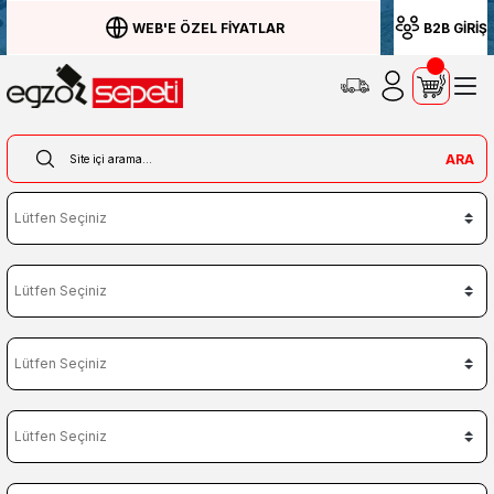
WEB'E ÖZEL FİYATLAR
B2B GİRİŞ
ARA