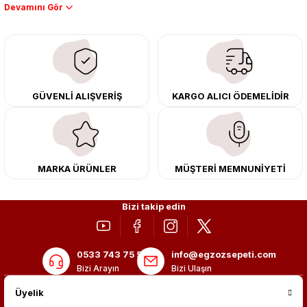
Performans artışı isteyen sürücüler için özel performans egzozları ve
downpipe sistemlerimiz, ağır iş koşulları için ise dayanıklı ağır vasıta
egzoz ve iş makinası egzozları sunuyoruz. Eski parçalarınızı uygun fiyatlı
çıkma orijinal ürünler ile yenileyebilir, body kit uygulamalarıyla aracınızın
tasarımını ve aerodinamisini üst seviyeye taşıyabilirsiniz.
Tüm ürünlerimiz orijinal, dayanıklı ve uzun ömürlüdür. İstanbul’daki montaj
GÜVENLİ ALIŞVERİŞ
KARGO ALICI ÖDEMELİDİR
merkezimizde profesyonel montaj yapıyor, Türkiye’nin her yerine güvenli
kargo ile teslimat gerçekleştiriyoruz. Aracınıza değer katmak için doğru
adres: Egzoz Sepeti.
MARKA ÜRÜNLER
MÜŞTERİ MEMNUNİYETİ
Bizi takip edin
0533 743 75 56
info@egzozsepeti.com
Bizi Arayın
Bizi Ulaşın
Üyelik