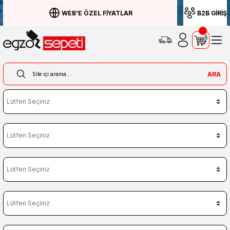
WEB'E ÖZEL FİYATLAR
B2B GİRİŞ
ARA