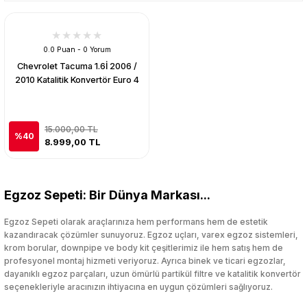
0.0 Puan - 0 Yorum
Chevrolet Tacuma 1.6İ 2006 /
2010 Katalitik Konvertör Euro 4
15.000,00 TL
%40
8.999,00 TL
Egzoz Sepeti: Bir Dünya Markası...
Egzoz Sepeti olarak araçlarınıza hem performans hem de estetik
kazandıracak çözümler sunuyoruz. Egzoz uçları, varex egzoz sistemleri,
krom borular, downpipe ve body kit çeşitlerimiz ile hem satış hem de
profesyonel montaj hizmeti veriyoruz. Ayrıca binek ve ticari egzozlar,
dayanıklı egzoz parçaları, uzun ömürlü partikül filtre ve katalitik konvertör
seçenekleriyle aracınızın ihtiyacına en uygun çözümleri sağlıyoruz.