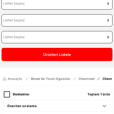
Ürünleri Listele
Anasayfa
Binek Ve Ticari Egzozlar
Chevrolet
Chevro
Stoktakiler
Toplam 1 ürün