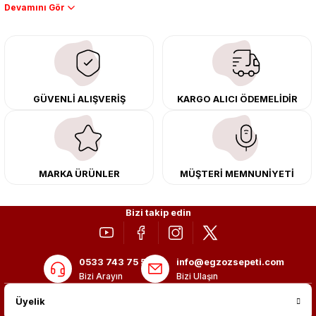
Performans artışı isteyen sürücüler için özel performans egzozları ve
downpipe sistemlerimiz, ağır iş koşulları için ise dayanıklı ağır vasıta
egzoz ve iş makinası egzozları sunuyoruz. Eski parçalarınızı uygun fiyatlı
çıkma orijinal ürünler ile yenileyebilir, body kit uygulamalarıyla aracınızın
tasarımını ve aerodinamisini üst seviyeye taşıyabilirsiniz.
Tüm ürünlerimiz orijinal, dayanıklı ve uzun ömürlüdür. İstanbul’daki montaj
GÜVENLİ ALIŞVERİŞ
KARGO ALICI ÖDEMELİDİR
merkezimizde profesyonel montaj yapıyor, Türkiye’nin her yerine güvenli
kargo ile teslimat gerçekleştiriyoruz. Aracınıza değer katmak için doğru
adres: Egzoz Sepeti.
MARKA ÜRÜNLER
MÜŞTERİ MEMNUNİYETİ
Bizi takip edin
0533 743 75 56
info@egzozsepeti.com
Bizi Arayın
Bizi Ulaşın
Üyelik