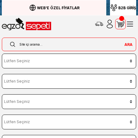
WEB'E ÖZEL FİYATLAR
B2B GİRİŞ
ARA