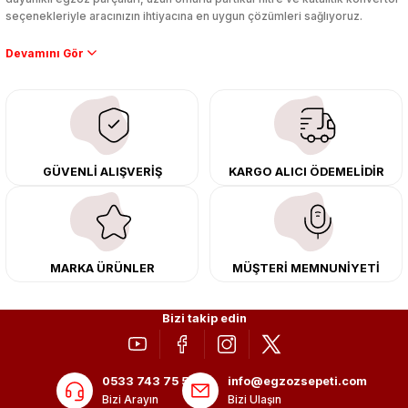
seçenekleriyle aracınızın ihtiyacına en uygun çözümleri sağlıyoruz.
Performans artışı isteyen sürücüler için özel performans egzozları ve
downpipe sistemlerimiz, ağır iş koşulları için ise dayanıklı ağır vasıta
egzoz ve iş makinası egzozları sunuyoruz. Eski parçalarınızı uygun fiyatlı
çıkma orijinal ürünler ile yenileyebilir, body kit uygulamalarıyla aracınızın
tasarımını ve aerodinamisini üst seviyeye taşıyabilirsiniz.
Tüm ürünlerimiz orijinal, dayanıklı ve uzun ömürlüdür. İstanbul’daki montaj
GÜVENLİ ALIŞVERİŞ
KARGO ALICI ÖDEMELİDİR
merkezimizde profesyonel montaj yapıyor, Türkiye’nin her yerine güvenli
kargo ile teslimat gerçekleştiriyoruz. Aracınıza değer katmak için doğru
adres: Egzoz Sepeti.
MARKA ÜRÜNLER
MÜŞTERİ MEMNUNİYETİ
Bizi takip edin
0533 743 75 56
info@egzozsepeti.com
Bizi Arayın
Bizi Ulaşın