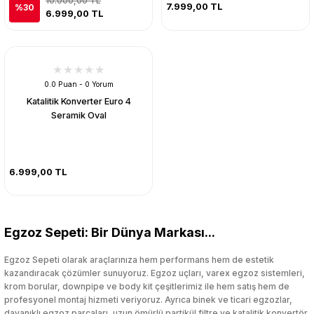
10.000,00 TL
7.999,00 TL
%30
6.999,00 TL
0.0 Puan - 0 Yorum
Katalitik Konverter Euro 4
Seramik Oval
6.999,00 TL
Egzoz Sepeti: Bir Dünya Markası...
Egzoz Sepeti olarak araçlarınıza hem performans hem de estetik
kazandıracak çözümler sunuyoruz. Egzoz uçları, varex egzoz sistemleri,
krom borular, downpipe ve body kit çeşitlerimiz ile hem satış hem de
profesyonel montaj hizmeti veriyoruz. Ayrıca binek ve ticari egzozlar,
dayanıklı egzoz parçaları, uzun ömürlü partikül filtre ve katalitik konvertör