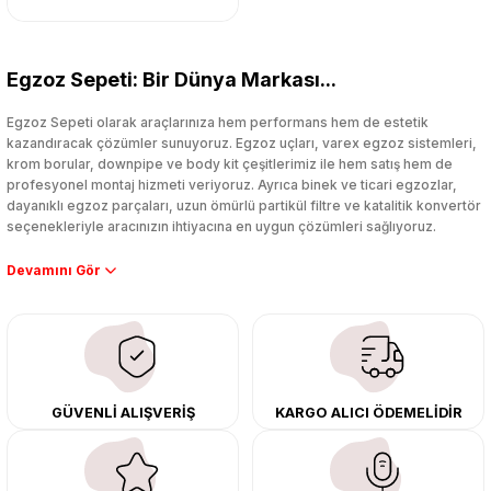
Egzoz Sepeti: Bir Dünya Markası...
Egzoz Sepeti olarak araçlarınıza hem performans hem de estetik
kazandıracak çözümler sunuyoruz. Egzoz uçları, varex egzoz sistemleri,
krom borular, downpipe ve body kit çeşitlerimiz ile hem satış hem de
profesyonel montaj hizmeti veriyoruz. Ayrıca binek ve ticari egzozlar,
dayanıklı egzoz parçaları, uzun ömürlü partikül filtre ve katalitik konvertör
seçenekleriyle aracınızın ihtiyacına en uygun çözümleri sağlıyoruz.
Performans artışı isteyen sürücüler için özel performans egzozları ve
downpipe sistemlerimiz, ağır iş koşulları için ise dayanıklı ağır vasıta
egzoz ve iş makinası egzozları sunuyoruz. Eski parçalarınızı uygun fiyatlı
çıkma orijinal ürünler ile yenileyebilir, body kit uygulamalarıyla aracınızın
tasarımını ve aerodinamisini üst seviyeye taşıyabilirsiniz.
Tüm ürünlerimiz orijinal, dayanıklı ve uzun ömürlüdür. İstanbul’daki montaj
GÜVENLİ ALIŞVERİŞ
KARGO ALICI ÖDEMELİDİR
merkezimizde profesyonel montaj yapıyor, Türkiye’nin her yerine güvenli
kargo ile teslimat gerçekleştiriyoruz. Aracınıza değer katmak için doğru
adres: Egzoz Sepeti.