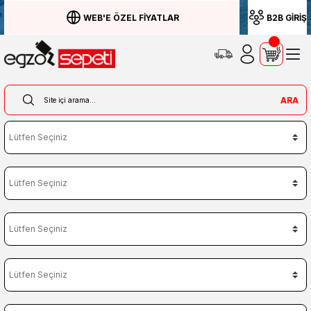
WEB'E ÖZEL FİYATLAR
B2B GİRİŞ
ARA