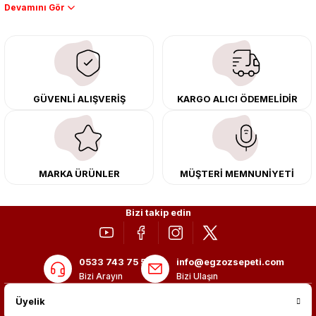
Performans artışı isteyen sürücüler için özel performans egzozları ve
downpipe sistemlerimiz, ağır iş koşulları için ise dayanıklı ağır vasıta
egzoz ve iş makinası egzozları sunuyoruz. Eski parçalarınızı uygun fiyatlı
çıkma orijinal ürünler ile yenileyebilir, body kit uygulamalarıyla aracınızın
tasarımını ve aerodinamisini üst seviyeye taşıyabilirsiniz.
Tüm ürünlerimiz orijinal, dayanıklı ve uzun ömürlüdür. İstanbul’daki montaj
GÜVENLİ ALIŞVERİŞ
KARGO ALICI ÖDEMELİDİR
merkezimizde profesyonel montaj yapıyor, Türkiye’nin her yerine güvenli
kargo ile teslimat gerçekleştiriyoruz. Aracınıza değer katmak için doğru
adres: Egzoz Sepeti.
MARKA ÜRÜNLER
MÜŞTERİ MEMNUNİYETİ
Bizi takip edin
0533 743 75 56
info@egzozsepeti.com
Bizi Arayın
Bizi Ulaşın
Üyelik