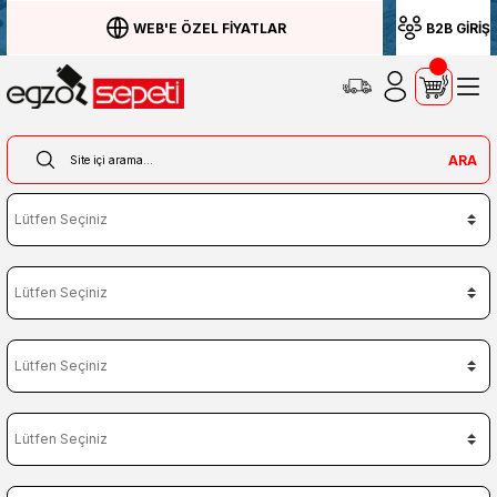
WEB'E ÖZEL FİYATLAR
B2B GİRİŞ
ARA