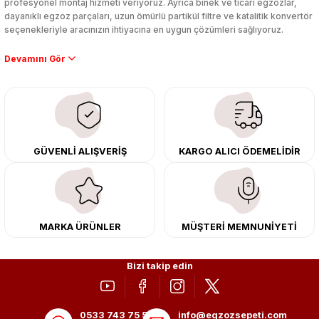
profesyonel montaj hizmeti veriyoruz. Ayrıca binek ve ticari egzozlar,
dayanıklı egzoz parçaları, uzun ömürlü partikül filtre ve katalitik konvertör
seçenekleriyle aracınızın ihtiyacına en uygun çözümleri sağlıyoruz.
Performans artışı isteyen sürücüler için özel performans egzozları ve
downpipe sistemlerimiz, ağır iş koşulları için ise dayanıklı ağır vasıta
egzoz ve iş makinası egzozları sunuyoruz. Eski parçalarınızı uygun fiyatlı
çıkma orijinal ürünler ile yenileyebilir, body kit uygulamalarıyla aracınızın
tasarımını ve aerodinamisini üst seviyeye taşıyabilirsiniz.
Tüm ürünlerimiz orijinal, dayanıklı ve uzun ömürlüdür. İstanbul’daki montaj
GÜVENLİ ALIŞVERİŞ
KARGO ALICI ÖDEMELİDİR
merkezimizde profesyonel montaj yapıyor, Türkiye’nin her yerine güvenli
kargo ile teslimat gerçekleştiriyoruz. Aracınıza değer katmak için doğru
adres: Egzoz Sepeti.
MARKA ÜRÜNLER
MÜŞTERİ MEMNUNİYETİ
Bizi takip edin
0533 743 75 56
info@egzozsepeti.com