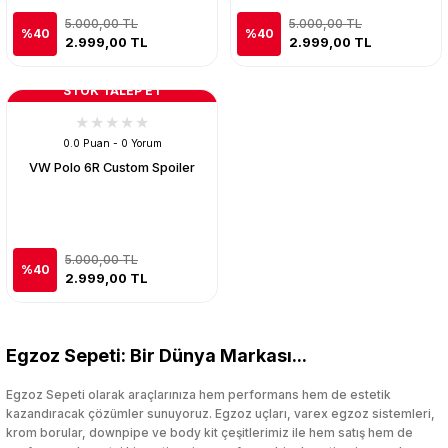
5.000,00 TL
5.000,00 TL
%40
%40
2.999,00 TL
2.999,00 TL
STOK TALEP ET
0.0 Puan - 0 Yorum
VW Polo 6R Custom Spoiler
5.000,00 TL
%40
2.999,00 TL
Egzoz Sepeti: Bir Dünya Markası...
Egzoz Sepeti olarak araçlarınıza hem performans hem de estetik
kazandıracak çözümler sunuyoruz. Egzoz uçları, varex egzoz sistemleri,
krom borular, downpipe ve body kit çeşitlerimiz ile hem satış hem de