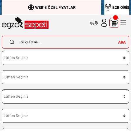
WEB'E ÖZEL FİYATLAR
B2B GİRİŞ
ARA