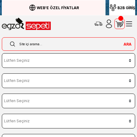
WEB'E ÖZEL FİYATLAR
B2B GİRİŞ
ARA