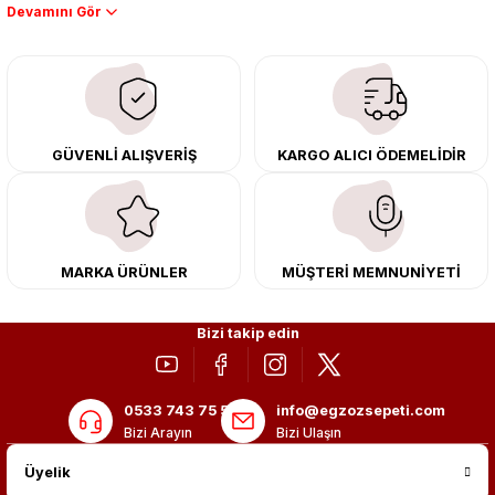
Performans artışı isteyen sürücüler için özel performans egzozları ve
downpipe sistemlerimiz, ağır iş koşulları için ise dayanıklı ağır vasıta
egzoz ve iş makinası egzozları sunuyoruz. Eski parçalarınızı uygun fiyatlı
çıkma orijinal ürünler ile yenileyebilir, body kit uygulamalarıyla aracınızın
tasarımını ve aerodinamisini üst seviyeye taşıyabilirsiniz.
Tüm ürünlerimiz orijinal, dayanıklı ve uzun ömürlüdür. İstanbul’daki montaj
GÜVENLİ ALIŞVERİŞ
KARGO ALICI ÖDEMELİDİR
merkezimizde profesyonel montaj yapıyor, Türkiye’nin her yerine güvenli
kargo ile teslimat gerçekleştiriyoruz. Aracınıza değer katmak için doğru
adres: Egzoz Sepeti.
MARKA ÜRÜNLER
MÜŞTERİ MEMNUNİYETİ
Bizi takip edin
0533 743 75 56
info@egzozsepeti.com
Bizi Arayın
Bizi Ulaşın
Üyelik