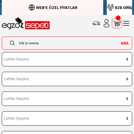
WEB'E ÖZEL FİYATLAR
B2B GİRİŞ
ARA