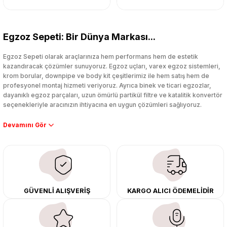
Egzoz Sepeti: Bir Dünya Markası...
Egzoz Sepeti olarak araçlarınıza hem performans hem de estetik
kazandıracak çözümler sunuyoruz. Egzoz uçları, varex egzoz sistemleri,
krom borular, downpipe ve body kit çeşitlerimiz ile hem satış hem de
profesyonel montaj hizmeti veriyoruz. Ayrıca binek ve ticari egzozlar,
dayanıklı egzoz parçaları, uzun ömürlü partikül filtre ve katalitik konvertör
seçenekleriyle aracınızın ihtiyacına en uygun çözümleri sağlıyoruz.
Performans artışı isteyen sürücüler için özel performans egzozları ve
downpipe sistemlerimiz, ağır iş koşulları için ise dayanıklı ağır vasıta
egzoz ve iş makinası egzozları sunuyoruz. Eski parçalarınızı uygun fiyatlı
çıkma orijinal ürünler ile yenileyebilir, body kit uygulamalarıyla aracınızın
tasarımını ve aerodinamisini üst seviyeye taşıyabilirsiniz.
Tüm ürünlerimiz orijinal, dayanıklı ve uzun ömürlüdür. İstanbul’daki montaj
GÜVENLİ ALIŞVERİŞ
KARGO ALICI ÖDEMELİDİR
merkezimizde profesyonel montaj yapıyor, Türkiye’nin her yerine güvenli
kargo ile teslimat gerçekleştiriyoruz. Aracınıza değer katmak için doğru
adres: Egzoz Sepeti.