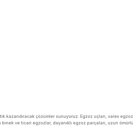
k kazandıracak çözümler sunuyoruz. Egzoz uçları, varex egzoz si
inek ve ticari egzozlar, dayanıklı egzoz parçaları, uzun ömürlü p