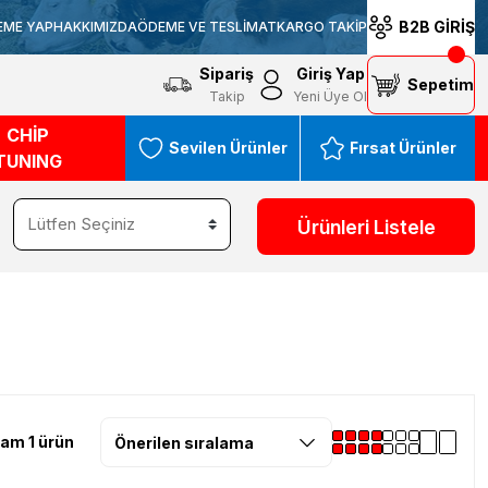
B2B GİRİŞ
EME YAP
HAKKIMIZDA
ÖDEME VE TESLİMAT
KARGO TAKİP
Sipariş
Giriş Yap
Sepetim
Takip
Yeni Üye Ol
CHİP
Sevilen Ürünler
Fırsat Ürünler
TUNING
Ürünleri Listele
am 1 ürün