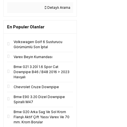
Detaylı Arama
En Populer Olanlar
Volkswagen Golf 6 Susturucu
Görümümlü Son İptal
Varex Beyin Kumandası
Bmw G21 3.20İ 1.6 Spor Cat
Downpipe B46 / B48 2016 > 2023
Havşalı
Chevrolet Cruze Downpipe
Bmw E90 3.20 Dizel Downpipe
Spiralli M47
Bmw G20 Arka Sag Ve Sol Krom
Flanşlı Aktif Çift Yassı Varex Ve 70
mm. Krom Borular