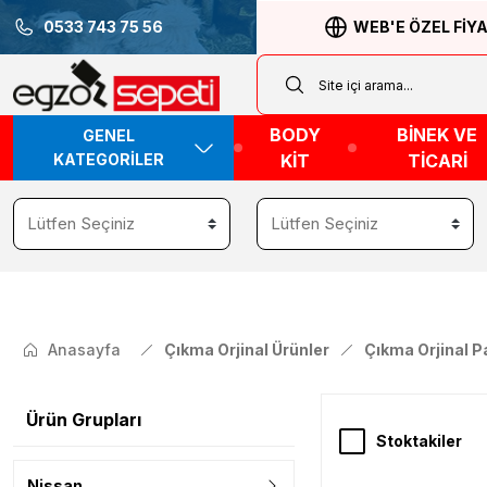
0533 743 75 56
WEB'E ÖZEL FİY
BODY
BİNEK VE
GENEL
KATEGORİLER
KİT
TİCARİ
Anasayfa
Çıkma Orjinal Ürünler
Çıkma Orjinal Pa
Ürün Grupları
Stoktakiler
Nissan