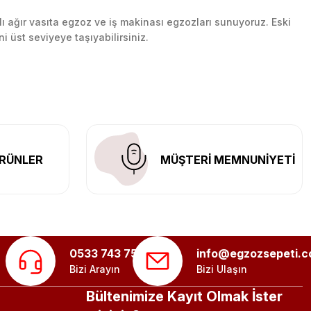
lı ağır vasıta egzoz ve iş makinası egzozları sunuyoruz. Eski
ni üst seviyeye taşıyabilirsiniz.
n her yerine güvenli kargo ile teslimat gerçekleştiriyoruz.
RÜNLER
MÜŞTERİ MEMNUNİYETİ
0533 743 75 56
info@egzozsepeti.
Bizi Arayın
Bizi Ulaşın
Bültenimize Kayıt Olmak İster