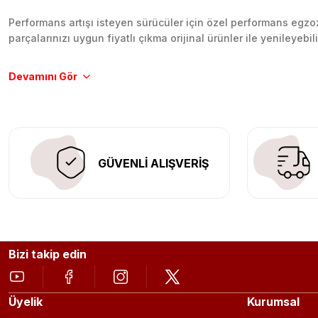
Performans artışı isteyen sürücüler için özel performans egzozl
parçalarınızı uygun fiyatlı çıkma orijinal ürünler ile yenileyebi
Tüm ürünlerimiz orijinal, dayanıklı ve uzun ömürlüdür. İstanbu
Aracınıza değer katmak için doğru adres: Egzoz Sepeti.
GÜVENLİ ALIŞVERİŞ
Bizi takip edin
Üyelik
Kurumsal