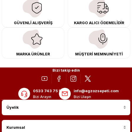
çıkma orijinal ürünler ile yenileyebilir, body kit uygulamalarıyla aracınızın
tasarımını ve aerodinamisini üst seviyeye taşıyabilirsiniz.
Tüm ürünlerimiz orijinal, dayanıklı ve uzun ömürlüdür. İstanbul’daki montaj
GÜVENLİ ALIŞVERİŞ
KARGO ALICI ÖDEMELİDİR
merkezimizde profesyonel montaj yapıyor, Türkiye’nin her yerine güvenli
kargo ile teslimat gerçekleştiriyoruz. Aracınıza değer katmak için doğru
adres: Egzoz Sepeti.
MARKA ÜRÜNLER
MÜŞTERİ MEMNUNİYETİ
Bizi takip edin
0533 743 75 56
info@egzozsepeti.com
Bizi Arayın
Bizi Ulaşın
Üyelik
Kurumsal