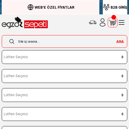
WEB'E ÖZEL FİYATLAR
B2B GİRİŞ
ARA