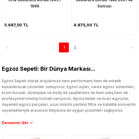
1996
Sonrası
3.687,50 TL
4.875,00 TL
1
2
Egzoz Sepeti: Bir Dünya Markası...
Egzoz Sepeti olarak araçlarınıza hem performans hem de estetik
kazandıracak çözümler sunuyoruz. Egzoz uçları, varex egzoz sistemleri,
krom borular, downpipe ve body kit çeşitlerimiz ile hem satış hem de
profesyonel montaj hizmeti veriyoruz. Ayrıca binek ve ticari egzozlar,
dayanıklı egzoz parçaları, uzun ömürlü partikül filtre ve katalitik konvertör
seçenekleriyle aracınızın ihtiyacına en uygun çözümleri sağlıyoruz.
Performans artışı isteyen sürücüler için özel performans egzozları ve
downpipe sistemlerimiz, ağır iş koşulları için ise dayanıklı ağır vasıta
egzoz ve iş makinası egzozları sunuyoruz. Eski parçalarınızı uygun fiyatlı