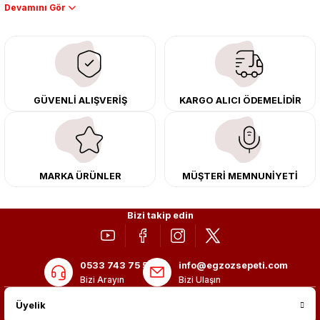
Performans artışı isteyen sürücüler için özel performans egzozları ve
downpipe sistemlerimiz, ağır iş koşulları için ise dayanıklı ağır vasıta
egzoz ve iş makinası egzozları sunuyoruz. Eski parçalarınızı uygun fiyatlı
çıkma orijinal ürünler ile yenileyebilir, body kit uygulamalarıyla aracınızın
tasarımını ve aerodinamisini üst seviyeye taşıyabilirsiniz.
Tüm ürünlerimiz orijinal, dayanıklı ve uzun ömürlüdür. İstanbul’daki montaj
GÜVENLİ ALIŞVERİŞ
KARGO ALICI ÖDEMELİDİR
merkezimizde profesyonel montaj yapıyor, Türkiye’nin her yerine güvenli
kargo ile teslimat gerçekleştiriyoruz. Aracınıza değer katmak için doğru
adres: Egzoz Sepeti.
MARKA ÜRÜNLER
MÜŞTERİ MEMNUNİYETİ
Bizi takip edin
0533 743 75 56
info@egzozsepeti.com
Bizi Arayın
Bizi Ulaşın
Üyelik