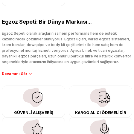
Egzoz Sepeti: Bir Dünya Markası...
Egzoz Sepeti olarak araçlarınıza hem performans hem de estetik
kazandıracak çözümler sunuyoruz. Egzoz uçları, varex egzoz sistemleri,
krom borular, downpipe ve body kit çeşitlerimiz ile hem satış hem de
profesyonel montaj hizmeti veriyoruz. Ayrıca binek ve ticari egzozlar,
dayanıklı egzoz parçaları, uzun ömürlü partikül filtre ve katalitik konvertör
seçenekleriyle aracınızın ihtiyacına en uygun çözümleri sağlıyoruz.
Performans artışı isteyen sürücüler için özel performans egzozları ve
downpipe sistemlerimiz, ağır iş koşulları için ise dayanıklı ağır vasıta
egzoz ve iş makinası egzozları sunuyoruz. Eski parçalarınızı uygun fiyatlı
çıkma orijinal ürünler ile yenileyebilir, body kit uygulamalarıyla aracınızın
tasarımını ve aerodinamisini üst seviyeye taşıyabilirsiniz.
Tüm ürünlerimiz orijinal, dayanıklı ve uzun ömürlüdür. İstanbul’daki montaj
GÜVENLİ ALIŞVERİŞ
KARGO ALICI ÖDEMELİDİR
merkezimizde profesyonel montaj yapıyor, Türkiye’nin her yerine güvenli
kargo ile teslimat gerçekleştiriyoruz. Aracınıza değer katmak için doğru
adres: Egzoz Sepeti.