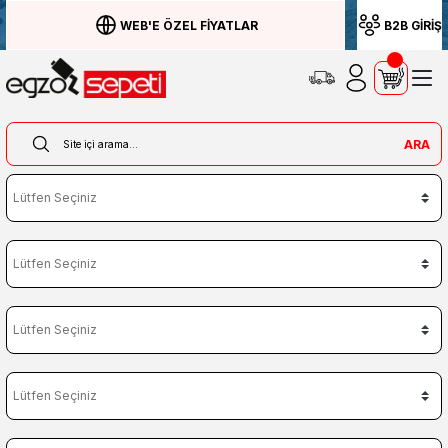
WEB'E ÖZEL FİYATLAR
B2B GİRİŞ
ARA