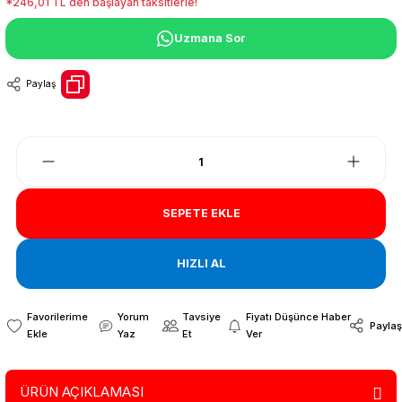
*246,01 TL den başlayan taksitlerle!
Uzmana Sor
Paylaş
SEPETE EKLE
HIZLI AL
Yorum
Tavsiye
Fiyatı Düşünce Haber
Paylaş
Yaz
Et
Ver
ÜRÜN AÇIKLAMASI