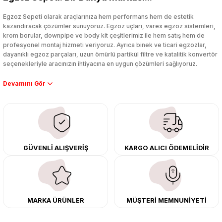
Yorum Yaz
Egzoz Sepeti olarak araçlarınıza hem performans hem de estetik
kazandıracak çözümler sunuyoruz. Egzoz uçları, varex egzoz sistemleri,
krom borular, downpipe ve body kit çeşitlerimiz ile hem satış hem de
profesyonel montaj hizmeti veriyoruz. Ayrıca binek ve ticari egzozlar,
dayanıklı egzoz parçaları, uzun ömürlü partikül filtre ve katalitik konvertör
seçenekleriyle aracınızın ihtiyacına en uygun çözümleri sağlıyoruz.
Performans artışı isteyen sürücüler için özel performans egzozları ve
downpipe sistemlerimiz, ağır iş koşulları için ise dayanıklı ağır vasıta
egzoz ve iş makinası egzozları sunuyoruz. Eski parçalarınızı uygun fiyatlı
çıkma orijinal ürünler ile yenileyebilir, body kit uygulamalarıyla aracınızın
tasarımını ve aerodinamisini üst seviyeye taşıyabilirsiniz.
Tüm ürünlerimiz orijinal, dayanıklı ve uzun ömürlüdür. İstanbul’daki montaj
GÜVENLİ ALIŞVERİŞ
KARGO ALICI ÖDEMELİDİR
merkezimizde profesyonel montaj yapıyor, Türkiye’nin her yerine güvenli
kargo ile teslimat gerçekleştiriyoruz. Aracınıza değer katmak için doğru
adres: Egzoz Sepeti.
MARKA ÜRÜNLER
MÜŞTERİ MEMNUNİYETİ