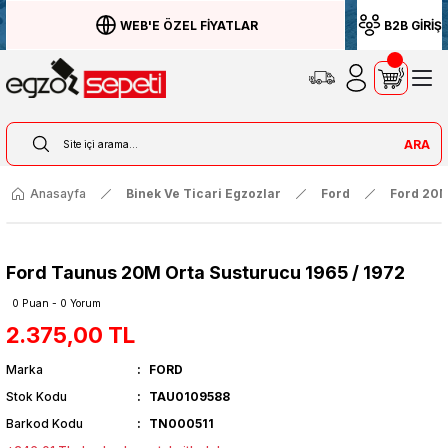
WEB'E ÖZEL FİYATLAR
B2B GİRİŞ
ARA
Anasayfa
Binek Ve Ticari Egzozlar
Ford
Ford 20
Ford Taunus 20M Orta Susturucu 1965 / 1972
0 Puan - 0 Yorum
2.375,00 TL
Marka
FORD
Stok Kodu
TAU0109588
Barkod Kodu
TN000511