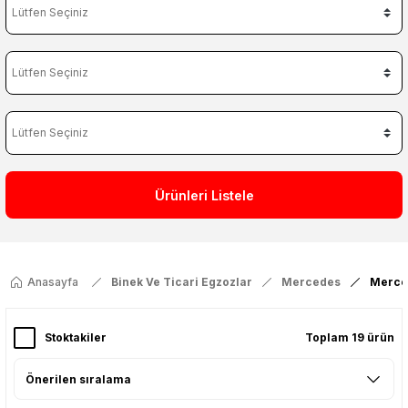
Ürünleri Listele
Anasayfa
Binek Ve Ticari Egzozlar
Mercedes
Merce
Stoktakiler
Toplam 19 ürün