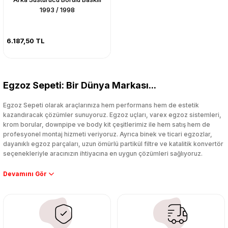
1993 / 1998
6.187,50 TL
Egzoz Sepeti: Bir Dünya Markası...
Egzoz Sepeti olarak araçlarınıza hem performans hem de estetik
kazandıracak çözümler sunuyoruz. Egzoz uçları, varex egzoz sistemleri,
krom borular, downpipe ve body kit çeşitlerimiz ile hem satış hem de
profesyonel montaj hizmeti veriyoruz. Ayrıca binek ve ticari egzozlar,
dayanıklı egzoz parçaları, uzun ömürlü partikül filtre ve katalitik konvertör
seçenekleriyle aracınızın ihtiyacına en uygun çözümleri sağlıyoruz.
Performans artışı isteyen sürücüler için özel performans egzozları ve
downpipe sistemlerimiz, ağır iş koşulları için ise dayanıklı ağır vasıta
egzoz ve iş makinası egzozları sunuyoruz. Eski parçalarınızı uygun fiyatlı
çıkma orijinal ürünler ile yenileyebilir, body kit uygulamalarıyla aracınızın
tasarımını ve aerodinamisini üst seviyeye taşıyabilirsiniz.