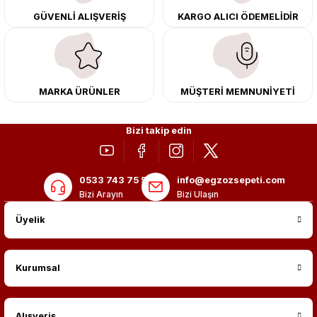
Tüm ürünlerimiz orijinal, dayanıklı ve uzun ömürlüdür. İstanbul’daki montaj
GÜVENLİ ALIŞVERİŞ
KARGO ALICI ÖDEMELİDİR
merkezimizde profesyonel montaj yapıyor, Türkiye’nin her yerine güvenli
kargo ile teslimat gerçekleştiriyoruz. Aracınıza değer katmak için doğru
adres: Egzoz Sepeti.
MARKA ÜRÜNLER
MÜŞTERİ MEMNUNİYETİ
Bizi takip edin
0533 743 75 56
info@egzozsepeti.com
Bizi Arayın
Bizi Ulaşın
Üyelik
Kurumsal
Alışveriş