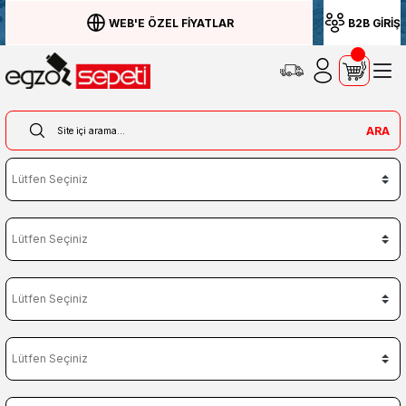
WEB'E ÖZEL FİYATLAR
B2B GİRİŞ
ARA