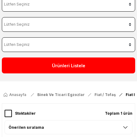
Ürünleri Listele
Anasayfa
Binek Ve Ticari Egzozlar
Fiat / Tofaş
Fiat I
Stoktakiler
Toplam 1 ürün