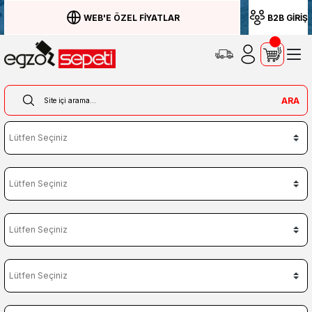
WEB'E ÖZEL FİYATLAR
B2B GİRİŞ
ARA