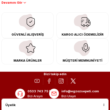
Performans artışı isteyen sürücüler için özel performans egzozları ve
downpipe sistemlerimiz, ağır iş koşulları için ise dayanıklı ağır vasıta
egzoz ve iş makinası egzozları sunuyoruz. Eski parçalarınızı uygun fiyatlı
çıkma orijinal ürünler ile yenileyebilir, body kit uygulamalarıyla aracınızın
tasarımını ve aerodinamisini üst seviyeye taşıyabilirsiniz.
Tüm ürünlerimiz orijinal, dayanıklı ve uzun ömürlüdür. İstanbul’daki montaj
GÜVENLİ ALIŞVERİŞ
KARGO ALICI ÖDEMELİDİR
merkezimizde profesyonel montaj yapıyor, Türkiye’nin her yerine güvenli
kargo ile teslimat gerçekleştiriyoruz. Aracınıza değer katmak için doğru
adres: Egzoz Sepeti.
MARKA ÜRÜNLER
MÜŞTERİ MEMNUNİYETİ
Bizi takip edin
0533 743 75 56
info@egzozsepeti.com
Bizi Arayın
Bizi Ulaşın
Üyelik