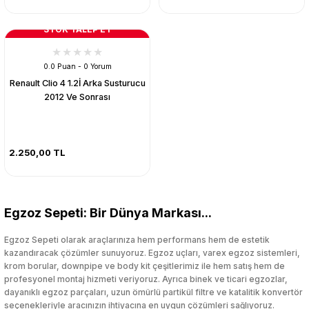
STOK TALEP ET
0.0 Puan - 0 Yorum
Renault Clio 4 1.2İ Arka Susturucu
2012 Ve Sonrası
2.250,00 TL
Egzoz Sepeti: Bir Dünya Markası...
Egzoz Sepeti olarak araçlarınıza hem performans hem de estetik
kazandıracak çözümler sunuyoruz. Egzoz uçları, varex egzoz sistemleri,
krom borular, downpipe ve body kit çeşitlerimiz ile hem satış hem de
profesyonel montaj hizmeti veriyoruz. Ayrıca binek ve ticari egzozlar,
dayanıklı egzoz parçaları, uzun ömürlü partikül filtre ve katalitik konvertör
seçenekleriyle aracınızın ihtiyacına en uygun çözümleri sağlıyoruz.