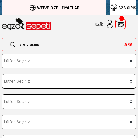
WEB'E ÖZEL FİYATLAR
B2B GİRİŞ
ARA