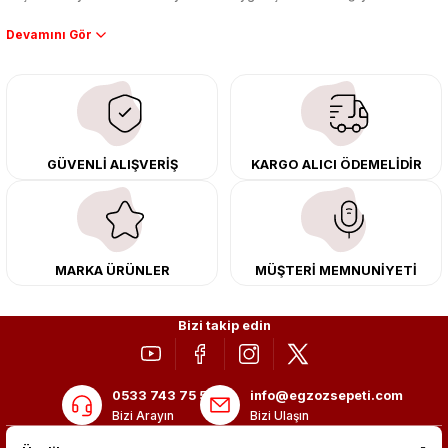
Performans artışı isteyen sürücüler için özel performans egzozları ve
downpipe sistemlerimiz, ağır iş koşulları için ise dayanıklı ağır vasıta
egzoz ve iş makinası egzozları sunuyoruz. Eski parçalarınızı uygun fiyatlı
çıkma orijinal ürünler ile yenileyebilir, body kit uygulamalarıyla aracınızın
tasarımını ve aerodinamisini üst seviyeye taşıyabilirsiniz.
Tüm ürünlerimiz orijinal, dayanıklı ve uzun ömürlüdür. İstanbul’daki montaj
GÜVENLİ ALIŞVERİŞ
KARGO ALICI ÖDEMELİDİR
merkezimizde profesyonel montaj yapıyor, Türkiye’nin her yerine güvenli
kargo ile teslimat gerçekleştiriyoruz. Aracınıza değer katmak için doğru
adres: Egzoz Sepeti.
MARKA ÜRÜNLER
MÜŞTERİ MEMNUNİYETİ
Bizi takip edin
0533 743 75 56
info@egzozsepeti.com
Bizi Arayın
Bizi Ulaşın