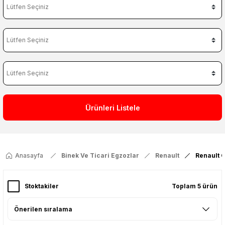
Ürünleri Listele
Anasayfa
Binek Ve Ticari Egzozlar
Renault
Renault C
Stoktakiler
Toplam 5 ürün