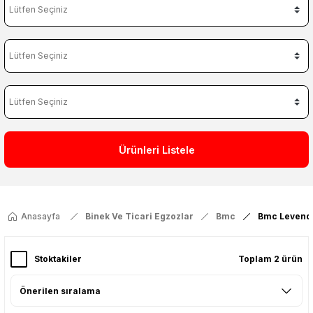
Ürünleri Listele
Anasayfa
Binek Ve Ticari Egzozlar
Bmc
Bmc Levend
Stoktakiler
Toplam 2 ürün