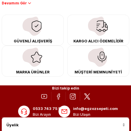
Performans artışı isteyen sürücüler için özel performans egzozları ve
downpipe sistemlerimiz, ağır iş koşulları için ise dayanıklı ağır vasıta
egzoz ve iş makinası egzozları sunuyoruz. Eski parçalarınızı uygun fiyatlı
çıkma orijinal ürünler ile yenileyebilir, body kit uygulamalarıyla aracınızın
tasarımını ve aerodinamisini üst seviyeye taşıyabilirsiniz.
Tüm ürünlerimiz orijinal, dayanıklı ve uzun ömürlüdür. İstanbul’daki montaj
GÜVENLİ ALIŞVERİŞ
KARGO ALICI ÖDEMELİDİR
merkezimizde profesyonel montaj yapıyor, Türkiye’nin her yerine güvenli
kargo ile teslimat gerçekleştiriyoruz. Aracınıza değer katmak için doğru
adres: Egzoz Sepeti.
MARKA ÜRÜNLER
MÜŞTERİ MEMNUNİYETİ
Bizi takip edin
0533 743 75 56
info@egzozsepeti.com
Bizi Arayın
Bizi Ulaşın
Üyelik