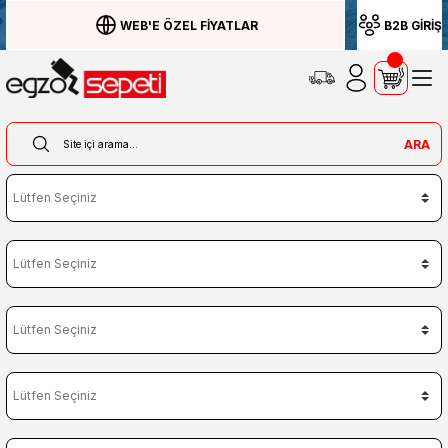
WEB'E ÖZEL FİYATLAR
B2B GİRİŞ
ARA