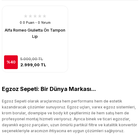
0.0 Puan - 0 Yorum
Alfa Romeo Giulietta Ön Tampon
Lip
5.000,00 TL
%40
2.999,00 TL
Egzoz Sepeti: Bir Dünya Markası...
Egzoz Sepeti olarak araçlarınıza hem performans hem de estetik
kazandıracak çözümler sunuyoruz. Egzoz uçları, varex egzoz sistemleri,
krom borular, downpipe ve body kit çeşitlerimiz ile hem satış hem de
profesyonel montaj hizmeti veriyoruz. Ayrıca binek ve ticari egzozlar,
dayanıklı egzoz parçaları, uzun ömürlü partikül filtre ve katalitik konvertör
seçenekleriyle aracınızın ihtiyacına en uygun çözümleri sağlıyoruz.