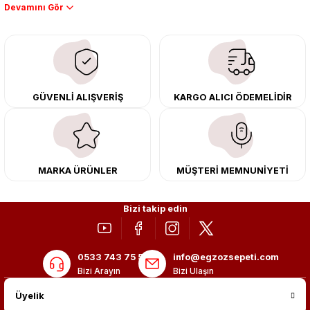
Performans artışı isteyen sürücüler için özel performans egzozları ve
downpipe sistemlerimiz, ağır iş koşulları için ise dayanıklı ağır vasıta
egzoz ve iş makinası egzozları sunuyoruz. Eski parçalarınızı uygun fiyatlı
çıkma orijinal ürünler ile yenileyebilir, body kit uygulamalarıyla aracınızın
tasarımını ve aerodinamisini üst seviyeye taşıyabilirsiniz.
Tüm ürünlerimiz orijinal, dayanıklı ve uzun ömürlüdür. İstanbul’daki montaj
GÜVENLİ ALIŞVERİŞ
KARGO ALICI ÖDEMELİDİR
merkezimizde profesyonel montaj yapıyor, Türkiye’nin her yerine güvenli
kargo ile teslimat gerçekleştiriyoruz. Aracınıza değer katmak için doğru
adres: Egzoz Sepeti.
MARKA ÜRÜNLER
MÜŞTERİ MEMNUNİYETİ
Bizi takip edin
0533 743 75 56
info@egzozsepeti.com
Bizi Arayın
Bizi Ulaşın
Üyelik