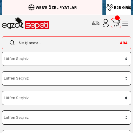
WEB'E ÖZEL FİYATLAR
B2B GİRİŞ
ARA