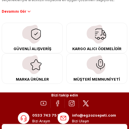
Performans artışı isteyen sürücüler için özel performans egzozları ve
downpipe sistemlerimiz, ağır iş koşulları için ise dayanıklı ağır vasıta
egzoz ve iş makinası egzozları sunuyoruz. Eski parçalarınızı uygun fiyatlı
çıkma orijinal ürünler ile yenileyebilir, body kit uygulamalarıyla aracınızın
tasarımını ve aerodinamisini üst seviyeye taşıyabilirsiniz.
Tüm ürünlerimiz orijinal, dayanıklı ve uzun ömürlüdür. İstanbul’daki montaj
GÜVENLİ ALIŞVERİŞ
KARGO ALICI ÖDEMELİDİR
merkezimizde profesyonel montaj yapıyor, Türkiye’nin her yerine güvenli
kargo ile teslimat gerçekleştiriyoruz. Aracınıza değer katmak için doğru
adres: Egzoz Sepeti.
MARKA ÜRÜNLER
MÜŞTERİ MEMNUNİYETİ
Bizi takip edin
0533 743 75 56
info@egzozsepeti.com
Bizi Arayın
Bizi Ulaşın