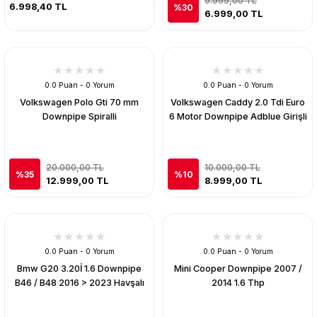
9.999,00 TL
6.998,40 TL
%30
6.999,00 TL
0.0 Puan - 0 Yorum
0.0 Puan - 0 Yorum
Volkswagen Polo Gti 70 mm
Volkswagen Caddy 2.0 Tdi Euro
Downpipe Spiralli
6 Motor Downpipe Adblue Girişli
20.000,00 TL
10.000,00 TL
%35
%10
12.999,00 TL
8.999,00 TL
0.0 Puan - 0 Yorum
0.0 Puan - 0 Yorum
Bmw G20 3.20İ 1.6 Downpipe
Mini Cooper Downpipe 2007 /
B46 / B48 2016 > 2023 Havşalı
2014 1.6 Thp