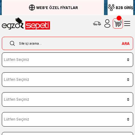
WEB'E ÖZEL FİYATLAR
B2B GİRİŞ
ARA