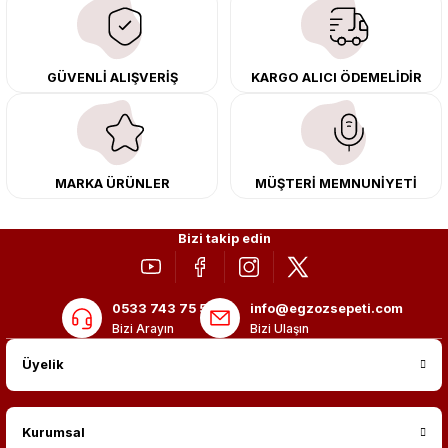
çıkma orijinal ürünler ile yenileyebilir, body kit uygulamalarıyla aracınızın
tasarımını ve aerodinamisini üst seviyeye taşıyabilirsiniz.
Tüm ürünlerimiz orijinal, dayanıklı ve uzun ömürlüdür. İstanbul’daki montaj
GÜVENLİ ALIŞVERİŞ
KARGO ALICI ÖDEMELİDİR
merkezimizde profesyonel montaj yapıyor, Türkiye’nin her yerine güvenli
kargo ile teslimat gerçekleştiriyoruz. Aracınıza değer katmak için doğru
adres: Egzoz Sepeti.
MARKA ÜRÜNLER
MÜŞTERİ MEMNUNİYETİ
Bizi takip edin
0533 743 75 56
info@egzozsepeti.com
Bizi Arayın
Bizi Ulaşın
Üyelik
Kurumsal