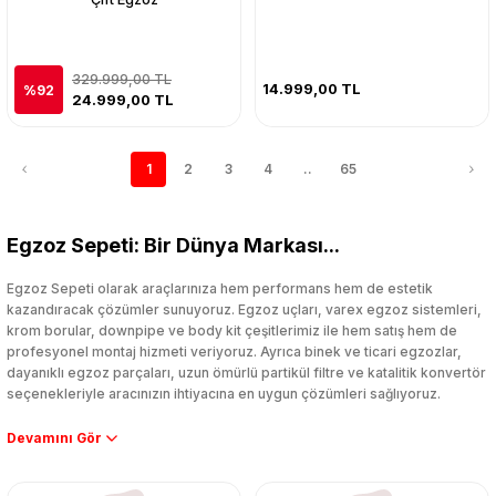
329.999,00 TL
14.999,00 TL
%92
24.999,00 TL
1
2
3
4
..
65
Egzoz Sepeti: Bir Dünya Markası...
Egzoz Sepeti olarak araçlarınıza hem performans hem de estetik
kazandıracak çözümler sunuyoruz. Egzoz uçları, varex egzoz sistemleri,
krom borular, downpipe ve body kit çeşitlerimiz ile hem satış hem de
profesyonel montaj hizmeti veriyoruz. Ayrıca binek ve ticari egzozlar,
dayanıklı egzoz parçaları, uzun ömürlü partikül filtre ve katalitik konvertör
seçenekleriyle aracınızın ihtiyacına en uygun çözümleri sağlıyoruz.
Performans artışı isteyen sürücüler için özel performans egzozları ve
downpipe sistemlerimiz, ağır iş koşulları için ise dayanıklı ağır vasıta
egzoz ve iş makinası egzozları sunuyoruz. Eski parçalarınızı uygun fiyatlı