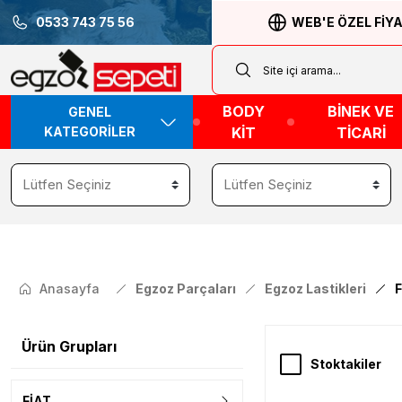
0533 743 75 56
WEB'E ÖZEL FİY
BODY
BİNEK VE
GENEL
KATEGORİLER
KİT
TİCARİ
Anasayfa
Egzoz Parçaları
Egzoz Lastikleri
F
Ürün Grupları
Stoktakiler
FİAT