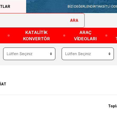
ATLAR
BİZİ DEĞERLENDİR
TAKSİTLİ ÖD
ARA
KATALİTİK
ARAÇ
KONVERTÖR
VİDEOLARI
İAT
Topl