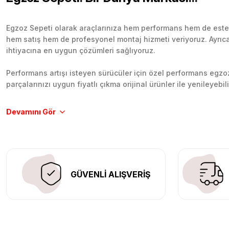
Egzoz Sepeti olarak araçlarınıza hem performans hem de esteti
hem satış hem de profesyonel montaj hizmeti veriyoruz. Ayrıca b
ihtiyacına en uygun çözümleri sağlıyoruz.
Performans artışı isteyen sürücüler için özel performans egzozl
parçalarınızı uygun fiyatlı çıkma orijinal ürünler ile yenileyebi
Tüm ürünlerimiz orijinal, dayanıklı ve uzun ömürlüdür. İstanbu
Aracınıza değer katmak için doğru adres: Egzoz Sepeti.
GÜVENLİ ALIŞVERİŞ