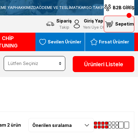
B2B GİRİŞ
EME YAP
HAKKIMIZDA
ÖDEME VE TESLİMAT
KARGO TAKİP
Sipariş
Giriş Yap
Sepetim
Takip
Yeni Üye Ol
CHİP
Sevilen Ürünler
Fırsat Ürünler
TUNING
Ürünleri Listele
am 2 ürün