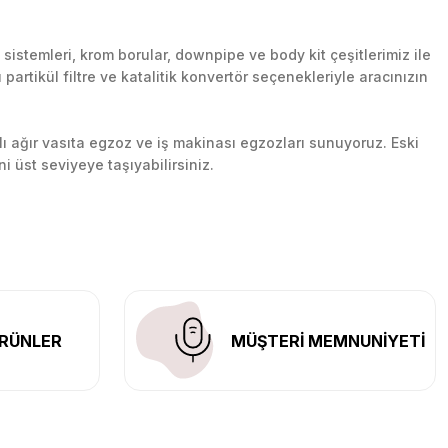
stemleri, krom borular, downpipe ve body kit çeşitlerimiz ile
artikül filtre ve katalitik konvertör seçenekleriyle aracınızın
lı ağır vasıta egzoz ve iş makinası egzozları sunuyoruz. Eski
ni üst seviyeye taşıyabilirsiniz.
n her yerine güvenli kargo ile teslimat gerçekleştiriyoruz.
RÜNLER
MÜŞTERİ MEMNUNİYETİ