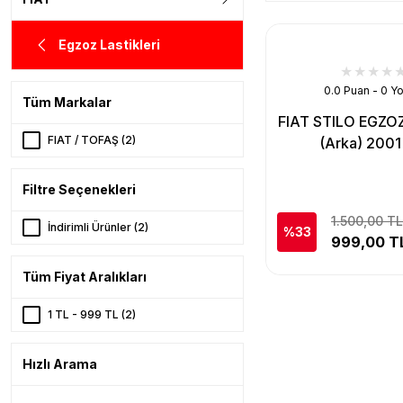
Egzoz Lastikleri
0.0 Puan - 0 Y
Tüm Markalar
FIAT STILO EGZ
FIAT / TOFAŞ (2)
(Arka) 2001 /
Filtre Seçenekleri
1.500,00 TL
İndirimli Ürünler (2)
%33
999,00 T
Tüm Fiyat Aralıkları
1 TL - 999 TL (2)
Hızlı Arama