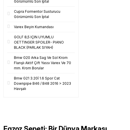
Görümümlü Son İptal
Cupra Formentor Susturucu
Görümümlü Son İptal
Varex Beyin Kumandası
GOLF 8,5 IÇIN UYUMLU
OETTINGER SPOILER- PIANO
BLACK (PARLAK SIYAH)
Bmw G20 Arka Sag Ve Sol Krom
Flanşlı Aktif Çift Yassı Varex Ve 70
mm. Krom Borular
Bmw G21 3.20İ 1.6 Spor Cat
Downpipe B46 / B48 2016 > 2023
Havşalı
Egzoz Sepeti: Bir Dünya Markası...