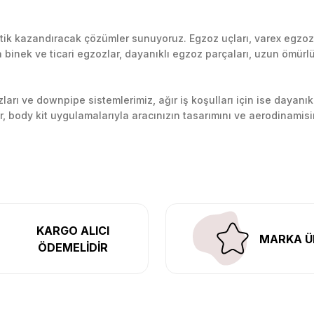
k kazandıracak çözümler sunuyoruz. Egzoz uçları, varex egzoz si
inek ve ticari egzozlar, dayanıklı egzoz parçaları, uzun ömürlü p
arı ve downpipe sistemlerimiz, ağır iş koşulları için ise dayanık
lir, body kit uygulamalarıyla aracınızın tasarımını ve aerodinamisi
l’daki montaj merkezimizde profesyonel montaj yapıyor, Türkiye’ni
KARGO ALICI
MARKA Ü
ÖDEMELİDİR