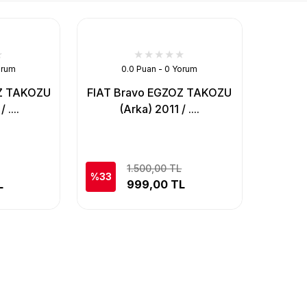
orum
0.0 Puan - 0 Yorum
OZ TAKOZU
FIAT Bravo EGZOZ TAKOZU
 ....
(Arka) 2011 / ....
1.500,00 TL
%33
L
999,00 TL