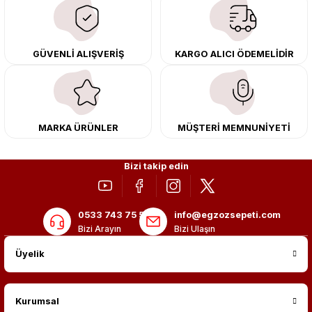
çıkma orijinal ürünler ile yenileyebilir, body kit uygulamalarıyla aracınızın
tasarımını ve aerodinamisini üst seviyeye taşıyabilirsiniz.
Tüm ürünlerimiz orijinal, dayanıklı ve uzun ömürlüdür. İstanbul’daki montaj
GÜVENLİ ALIŞVERİŞ
KARGO ALICI ÖDEMELİDİR
merkezimizde profesyonel montaj yapıyor, Türkiye’nin her yerine güvenli
kargo ile teslimat gerçekleştiriyoruz. Aracınıza değer katmak için doğru
adres: Egzoz Sepeti.
MARKA ÜRÜNLER
MÜŞTERİ MEMNUNİYETİ
Bizi takip edin
0533 743 75 56
info@egzozsepeti.com
Bizi Arayın
Bizi Ulaşın
Üyelik
Kurumsal