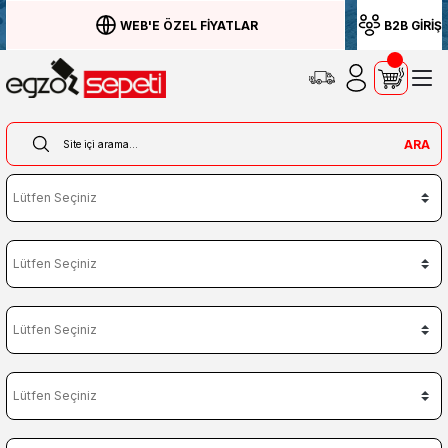
WEB'E ÖZEL FİYATLAR
B2B GİRİŞ
ARA