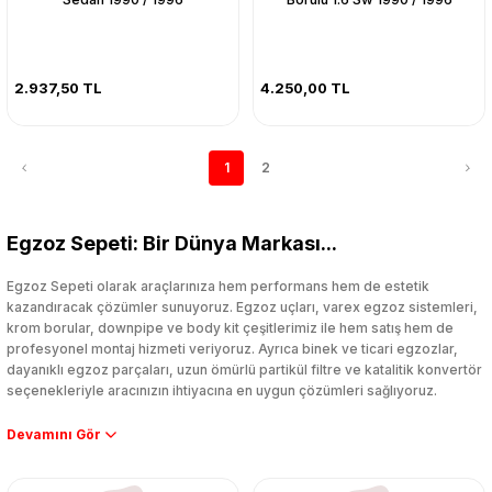
2.937,50 TL
4.250,00 TL
1
2
Egzoz Sepeti: Bir Dünya Markası...
Egzoz Sepeti olarak araçlarınıza hem performans hem de estetik
kazandıracak çözümler sunuyoruz. Egzoz uçları, varex egzoz sistemleri,
krom borular, downpipe ve body kit çeşitlerimiz ile hem satış hem de
profesyonel montaj hizmeti veriyoruz. Ayrıca binek ve ticari egzozlar,
dayanıklı egzoz parçaları, uzun ömürlü partikül filtre ve katalitik konvertör
seçenekleriyle aracınızın ihtiyacına en uygun çözümleri sağlıyoruz.
Performans artışı isteyen sürücüler için özel performans egzozları ve
downpipe sistemlerimiz, ağır iş koşulları için ise dayanıklı ağır vasıta
egzoz ve iş makinası egzozları sunuyoruz. Eski parçalarınızı uygun fiyatlı