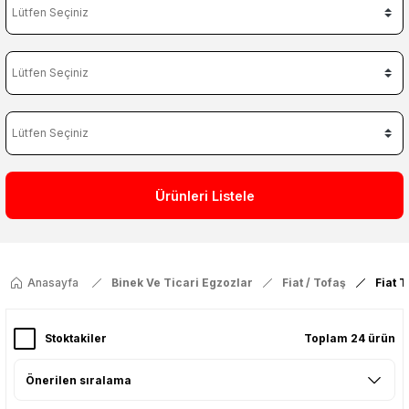
Ürünleri Listele
Anasayfa
Binek Ve Ticari Egzozlar
Fiat / Tofaş
Fiat 
Stoktakiler
Toplam 24 ürün