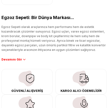
Egzoz Sepeti: Bir Dünya Markası...
Egzoz Sepeti olarak araçlarınıza hem performans hem de estetik
kazandıracak çözümler sunuyoruz. Egzoz uçları, varex egzoz sistemleri,
krom borular, downpipe ve body kit çeşitlerimiz ile hem satış hem de
profesyonel montaj hizmeti veriyoruz. Ayrıca binek ve ticari egzozlar,
dayanıklı egzoz parçaları, uzun ömürlü partikül filtre ve katalitik konvertör
seçenekleriyle aracınızın ihtiyacına en uygun çözümleri sağlıyoruz.
Performans artışı isteyen sürücüler için özel performans egzozları ve
downpipe sistemlerimiz, ağır iş koşulları için ise dayanıklı ağır vasıta
egzoz ve iş makinası egzozları sunuyoruz. Eski parçalarınızı uygun fiyatlı
çıkma orijinal ürünler ile yenileyebilir, body kit uygulamalarıyla aracınızın
tasarımını ve aerodinamisini üst seviyeye taşıyabilirsiniz.
Tüm ürünlerimiz orijinal, dayanıklı ve uzun ömürlüdür. İstanbul’daki montaj
GÜVENLİ ALIŞVERİŞ
KARGO ALICI ÖDEMELİDİR
merkezimizde profesyonel montaj yapıyor, Türkiye’nin her yerine güvenli
kargo ile teslimat gerçekleştiriyoruz. Aracınıza değer katmak için doğru
adres: Egzoz Sepeti.