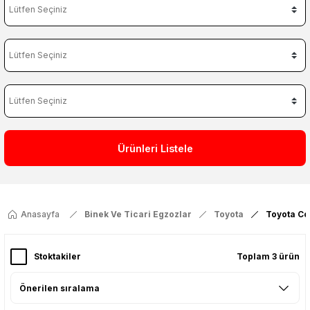
Ürünleri Listele
Anasayfa
Binek Ve Ticari Egzozlar
Toyota
Toyota C
Stoktakiler
Toplam 3 ürün