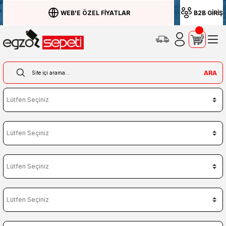
WEB'E ÖZEL FİYATLAR
B2B GİRİŞ
ARA