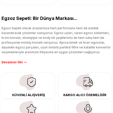
Egzoz Sepeti: Bir Dünya Markası...
Egzoz Sepeti olarak araçlarınıza hem performans hem de estetik
kazandıracak çözümler sunuyoruz. Egzoz uçları, varex egzoz sistemleri,
krom borular, downpipe ve body kit çeşitlerimiz ile hem satış hem de
profesyonel montaj hizmeti veriyoruz. Ayrıca binek ve ticari egzozlar,
dayanıklı egzoz parçaları, uzun ömürlü partikül filtre ve katalitik konvertör
seçenekleriyle aracınızın ihtiyacına en uygun çözümleri sağlıyoruz.
Performans artışı isteyen sürücüler için özel performans egzozları ve
downpipe sistemlerimiz, ağır iş koşulları için ise dayanıklı ağır vasıta
egzoz ve iş makinası egzozları sunuyoruz. Eski parçalarınızı uygun fiyatlı
çıkma orijinal ürünler ile yenileyebilir, body kit uygulamalarıyla aracınızın
tasarımını ve aerodinamisini üst seviyeye taşıyabilirsiniz.
Tüm ürünlerimiz orijinal, dayanıklı ve uzun ömürlüdür. İstanbul’daki montaj
GÜVENLİ ALIŞVERİŞ
KARGO ALICI ÖDEMELİDİR
merkezimizde profesyonel montaj yapıyor, Türkiye’nin her yerine güvenli
kargo ile teslimat gerçekleştiriyoruz. Aracınıza değer katmak için doğru
adres: Egzoz Sepeti.