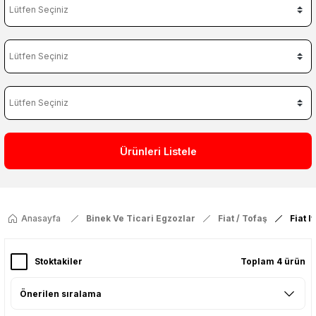
Ürünleri Listele
Anasayfa
Binek Ve Ticari Egzozlar
Fiat / Tofaş
Fiat 
Stoktakiler
Toplam 4 ürün