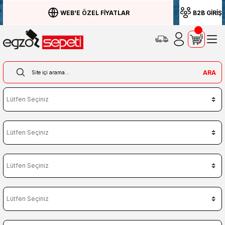
WEB'E ÖZEL FİYATLAR
B2B GİRİŞ
ARA