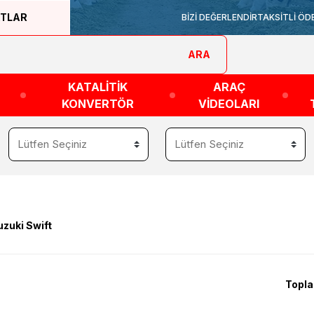
ATLAR
BİZİ DEĞERLENDİR
TAKSİTLİ ÖD
ARA
KATALİTİK
ARAÇ
KONVERTÖR
VİDEOLARI
uzuki Swift
Topla