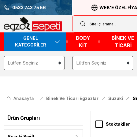
0533 743 75 56
WEB'E ÖZEL FİY
BODY
BİNEK VE
GENEL
KATEGORİLER
KİT
TİCARİ
Anasayfa
Binek Ve Ticari Egzozlar
Suzuki
S
Ürün Grupları
Stoktakiler
Suzuki Swift