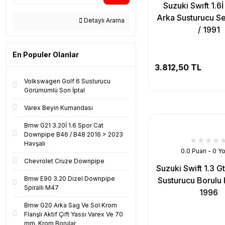
Suzuki Swıft 1.6
Arka Susturucu S
Detaylı Arama
/ 1991
En Populer Olanlar
3.812,50 TL
Volkswagen Golf 6 Susturucu
Görümümlü Son İptal
Varex Beyin Kumandası
Bmw G21 3.20İ 1.6 Spor Cat
Downpipe B46 / B48 2016 > 2023
Havşalı
0.0 Puan - 0 Y
Chevrolet Cruze Downpipe
Suzuki Swift 1.3 G
Bmw E90 3.20 Dizel Downpipe
Susturucu Borulu 
Spiralli M47
1996
Bmw G20 Arka Sag Ve Sol Krom
Flanşlı Aktif Çift Yassı Varex Ve 70
mm. Krom Borular