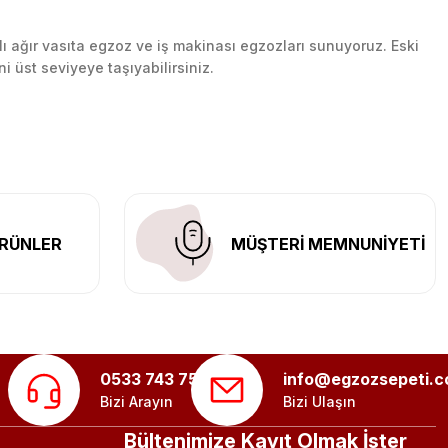
lı ağır vasıta egzoz ve iş makinası egzozları sunuyoruz. Eski
ni üst seviyeye taşıyabilirsiniz.
n her yerine güvenli kargo ile teslimat gerçekleştiriyoruz.
RÜNLER
MÜŞTERİ MEMNUNİYETİ
0533 743 75 56
info@egzozsepeti.
Bizi Arayın
Bizi Ulaşın
Bültenimize Kayıt Olmak İster