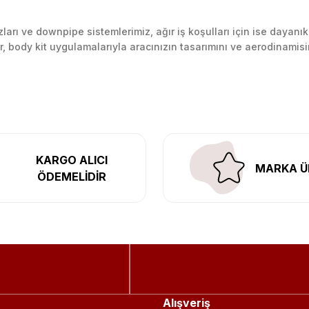
arı ve downpipe sistemlerimiz, ağır iş koşulları için ise dayanık
lir, body kit uygulamalarıyla aracınızın tasarımını ve aerodinamisi
l’daki montaj merkezimizde profesyonel montaj yapıyor, Türkiye’ni
KARGO ALICI
MARKA Ü
ÖDEMELİDİR
Alışveriş