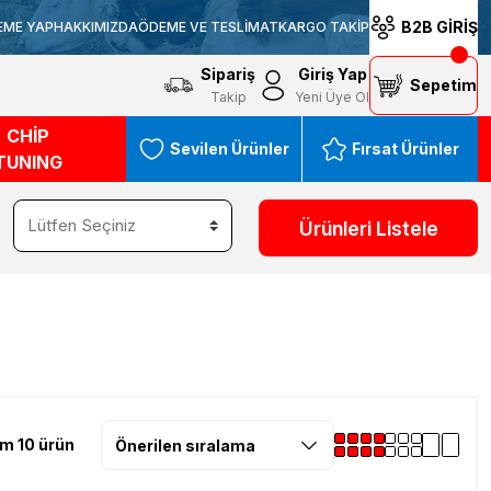
B2B GİRİŞ
EME YAP
HAKKIMIZDA
ÖDEME VE TESLİMAT
KARGO TAKİP
Sipariş
Giriş Yap
Sepetim
Takip
Yeni Üye Ol
CHİP
Sevilen Ürünler
Fırsat Ürünler
TUNING
Ürünleri Listele
m 10 ürün