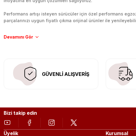
ihtiyacına en uygun çözümleri sağlıyoruz.
Performans artışı isteyen sürücüler için özel performans egzozl
parçalarınızı uygun fiyatlı çıkma orijinal ürünler ile yenileyebi
Tüm ürünlerimiz orijinal, dayanıklı ve uzun ömürlüdür. İstanbu
Aracınıza değer katmak için doğru adres: Egzoz Sepeti.
GÜVENLİ ALIŞVERİŞ
Bizi takip edin
Üyelik
Kurumsal