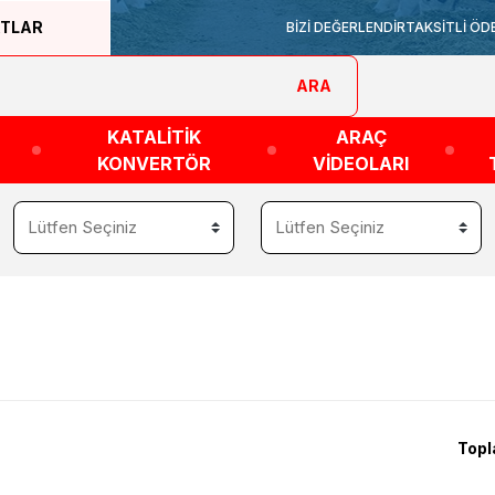
ATLAR
BİZİ DEĞERLENDİR
TAKSİTLİ ÖD
ARA
KATALİTİK
ARAÇ
KONVERTÖR
VİDEOLARI
Topl