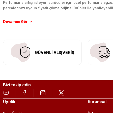
Performans artışı isteyen sürücüler için özel performans egzozl
parçalarınızı uygun fiyatlı çıkma orijinal ürünler ile yenileyebi
Tüm ürünlerimiz orijinal, dayanıklı ve uzun ömürlüdür. İstanbu
Aracınıza değer katmak için doğru adres: Egzoz Sepeti.
GÜVENLİ ALIŞVERİŞ
Bizi takip edin
Üyelik
Kurumsal