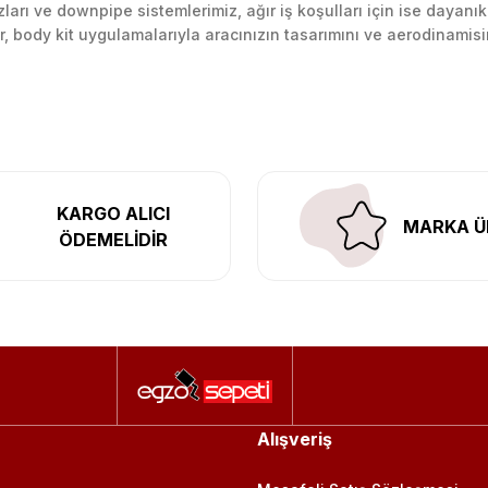
arı ve downpipe sistemlerimiz, ağır iş koşulları için ise dayanık
lir, body kit uygulamalarıyla aracınızın tasarımını ve aerodinamisi
l’daki montaj merkezimizde profesyonel montaj yapıyor, Türkiye’ni
KARGO ALICI
MARKA Ü
ÖDEMELİDİR
Alışveriş