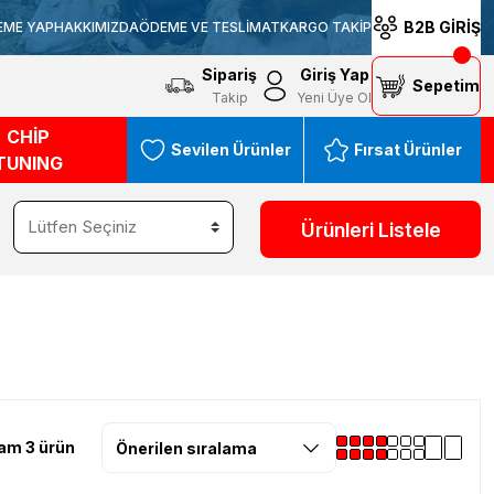
B2B GİRİŞ
EME YAP
HAKKIMIZDA
ÖDEME VE TESLİMAT
KARGO TAKİP
Sipariş
Giriş Yap
Sepetim
Takip
Yeni Üye Ol
CHİP
Sevilen Ürünler
Fırsat Ürünler
TUNING
Ürünleri Listele
am 3 ürün