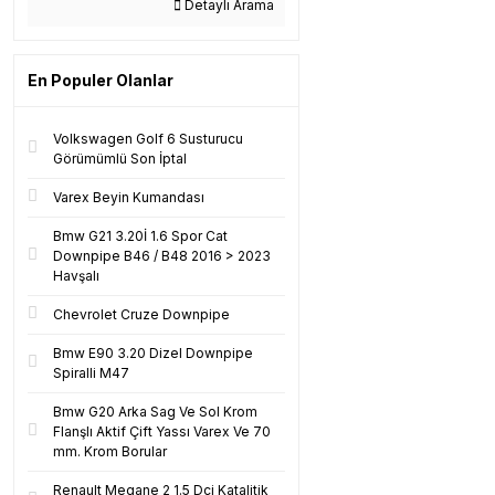
Detaylı Arama
En Populer Olanlar
Volkswagen Golf 6 Susturucu
Görümümlü Son İptal
Varex Beyin Kumandası
Bmw G21 3.20İ 1.6 Spor Cat
Downpipe B46 / B48 2016 > 2023
Havşalı
Chevrolet Cruze Downpipe
Bmw E90 3.20 Dizel Downpipe
Spiralli M47
Bmw G20 Arka Sag Ve Sol Krom
Flanşlı Aktif Çift Yassı Varex Ve 70
mm. Krom Borular
Renault Megane 2 1.5 Dci Katalitik