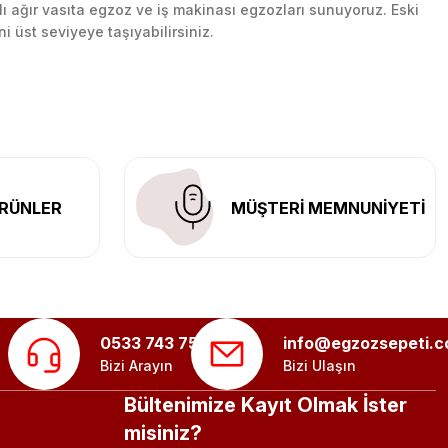
lı ağır vasıta egzoz ve iş makinası egzozları sunuyoruz. Eski
ni üst seviyeye taşıyabilirsiniz.
n her yerine güvenli kargo ile teslimat gerçekleştiriyoruz.
RÜNLER
MÜŞTERİ MEMNUNİYETİ
0533 743 75 56
info@egzozsepeti.
Bizi Arayın
Bizi Ulaşın
Bültenimize Kayıt Olmak İster
misiniz?