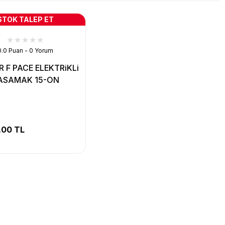
STOK TALEP ET
0.0 Puan - 0 Yorum
 F PACE ELEKTRiKLi
ASAMAK 15-ON
,00 TL