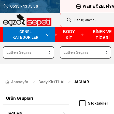
0533 743 75 56
WEB'E ÖZEL FİY
BODY
BİNEK VE
GENEL
KATEGORİLER
KİT
TİCARİ
Anasayfa
Body Kit İTHAL
JAGUAR
Ürün Grupları
Stoktakiler
JAGUAR