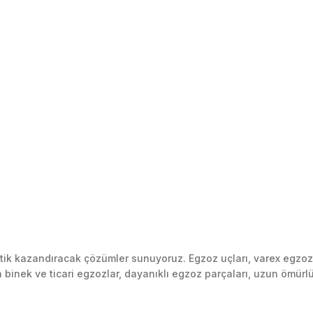
k kazandıracak çözümler sunuyoruz. Egzoz uçları, varex egzoz si
inek ve ticari egzozlar, dayanıklı egzoz parçaları, uzun ömürlü p