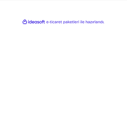
ile
ideasoft
e-
hazırlandı.
ticaret
paketleri