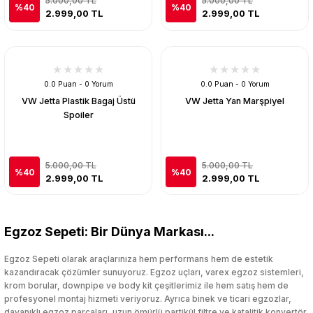
5.000,00 TL
5.000,00 TL
%40
%40
2.999,00 TL
2.999,00 TL
0.0 Puan - 0 Yorum
0.0 Puan - 0 Yorum
VW Jetta Plastik Bagaj Üstü
VW Jetta Yan Marşpiyel
Spoiler
5.000,00 TL
5.000,00 TL
%40
%40
2.999,00 TL
2.999,00 TL
Egzoz Sepeti: Bir Dünya Markası...
Egzoz Sepeti olarak araçlarınıza hem performans hem de estetik
kazandıracak çözümler sunuyoruz. Egzoz uçları, varex egzoz sistemleri,
krom borular, downpipe ve body kit çeşitlerimiz ile hem satış hem de
profesyonel montaj hizmeti veriyoruz. Ayrıca binek ve ticari egzozlar,
dayanıklı egzoz parçaları, uzun ömürlü partikül filtre ve katalitik konvertör