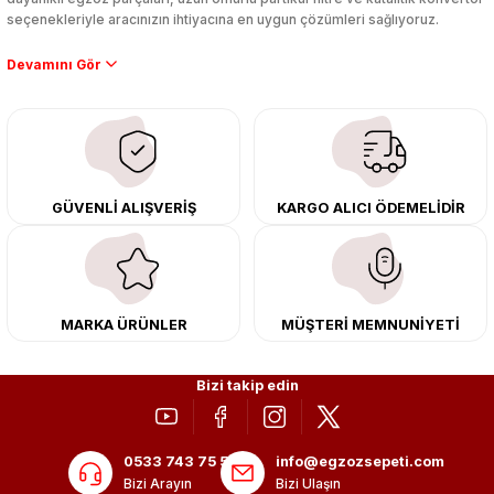
seçenekleriyle aracınızın ihtiyacına en uygun çözümleri sağlıyoruz.
Performans artışı isteyen sürücüler için özel performans egzozları ve
downpipe sistemlerimiz, ağır iş koşulları için ise dayanıklı ağır vasıta
egzoz ve iş makinası egzozları sunuyoruz. Eski parçalarınızı uygun fiyatlı
çıkma orijinal ürünler ile yenileyebilir, body kit uygulamalarıyla aracınızın
tasarımını ve aerodinamisini üst seviyeye taşıyabilirsiniz.
Tüm ürünlerimiz orijinal, dayanıklı ve uzun ömürlüdür. İstanbul’daki montaj
GÜVENLİ ALIŞVERİŞ
KARGO ALICI ÖDEMELİDİR
merkezimizde profesyonel montaj yapıyor, Türkiye’nin her yerine güvenli
kargo ile teslimat gerçekleştiriyoruz. Aracınıza değer katmak için doğru
adres: Egzoz Sepeti.
MARKA ÜRÜNLER
MÜŞTERİ MEMNUNİYETİ
Bizi takip edin
0533 743 75 56
info@egzozsepeti.com
Bizi Arayın
Bizi Ulaşın