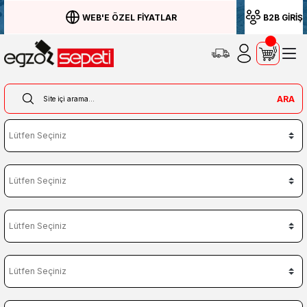
WEB'E ÖZEL FİYATLAR
B2B GİRİŞ
ARA