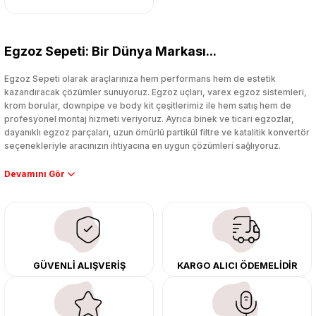
Egzoz Sepeti: Bir Dünya Markası...
Egzoz Sepeti olarak araçlarınıza hem performans hem de estetik
kazandıracak çözümler sunuyoruz. Egzoz uçları, varex egzoz sistemleri,
krom borular, downpipe ve body kit çeşitlerimiz ile hem satış hem de
profesyonel montaj hizmeti veriyoruz. Ayrıca binek ve ticari egzozlar,
dayanıklı egzoz parçaları, uzun ömürlü partikül filtre ve katalitik konvertör
seçenekleriyle aracınızın ihtiyacına en uygun çözümleri sağlıyoruz.
Performans artışı isteyen sürücüler için özel performans egzozları ve
downpipe sistemlerimiz, ağır iş koşulları için ise dayanıklı ağır vasıta
egzoz ve iş makinası egzozları sunuyoruz. Eski parçalarınızı uygun fiyatlı
çıkma orijinal ürünler ile yenileyebilir, body kit uygulamalarıyla aracınızın
tasarımını ve aerodinamisini üst seviyeye taşıyabilirsiniz.
Tüm ürünlerimiz orijinal, dayanıklı ve uzun ömürlüdür. İstanbul’daki montaj
GÜVENLİ ALIŞVERİŞ
KARGO ALICI ÖDEMELİDİR
merkezimizde profesyonel montaj yapıyor, Türkiye’nin her yerine güvenli
kargo ile teslimat gerçekleştiriyoruz. Aracınıza değer katmak için doğru
adres: Egzoz Sepeti.