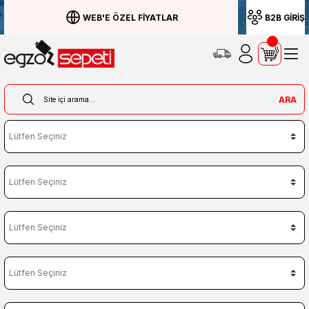
WEB'E ÖZEL FİYATLAR
B2B GİRİŞ
ARA