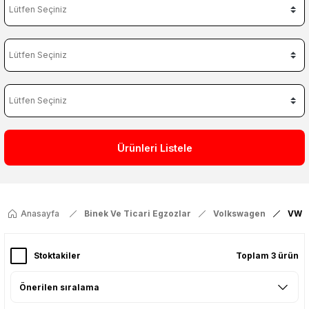
Ürünleri Listele
Anasayfa
Binek Ve Ticari Egzozlar
Volkswagen
VW C
Stoktakiler
Toplam 3 ürün