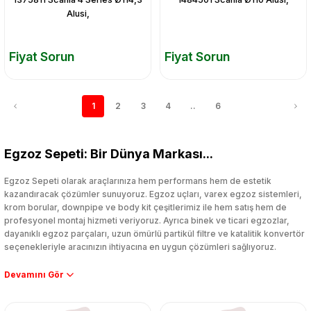
Alusi,
Fiyat Sorun
Fiyat Sorun
1
2
3
4
..
6
Egzoz Sepeti: Bir Dünya Markası...
Egzoz Sepeti olarak araçlarınıza hem performans hem de estetik
kazandıracak çözümler sunuyoruz. Egzoz uçları, varex egzoz sistemleri,
krom borular, downpipe ve body kit çeşitlerimiz ile hem satış hem de
profesyonel montaj hizmeti veriyoruz. Ayrıca binek ve ticari egzozlar,
dayanıklı egzoz parçaları, uzun ömürlü partikül filtre ve katalitik konvertör
seçenekleriyle aracınızın ihtiyacına en uygun çözümleri sağlıyoruz.
Performans artışı isteyen sürücüler için özel performans egzozları ve
downpipe sistemlerimiz, ağır iş koşulları için ise dayanıklı ağır vasıta
egzoz ve iş makinası egzozları sunuyoruz. Eski parçalarınızı uygun fiyatlı