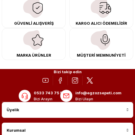
çıkma orijinal ürünler ile yenileyebilir, body kit uygulamalarıyla aracınızın
tasarımını ve aerodinamisini üst seviyeye taşıyabilirsiniz.
Tüm ürünlerimiz orijinal, dayanıklı ve uzun ömürlüdür. İstanbul’daki montaj
GÜVENLİ ALIŞVERİŞ
KARGO ALICI ÖDEMELİDİR
merkezimizde profesyonel montaj yapıyor, Türkiye’nin her yerine güvenli
kargo ile teslimat gerçekleştiriyoruz. Aracınıza değer katmak için doğru
adres: Egzoz Sepeti.
MARKA ÜRÜNLER
MÜŞTERİ MEMNUNİYETİ
Bizi takip edin
0533 743 75 56
info@egzozsepeti.com
Bizi Arayın
Bizi Ulaşın
Üyelik
Kurumsal