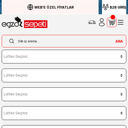
WEB'E ÖZEL FİYATLAR
B2B GİRİŞ
ARA