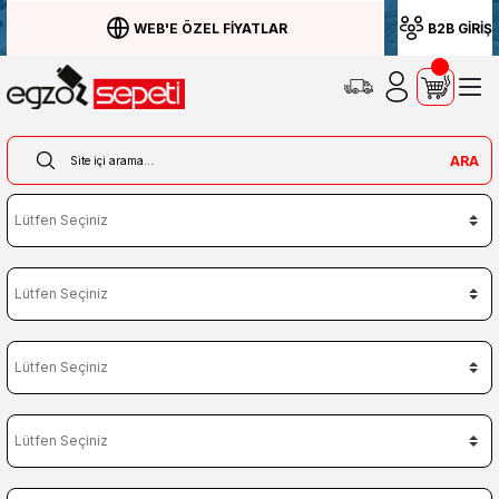
WEB'E ÖZEL FİYATLAR
B2B GİRİŞ
ARA