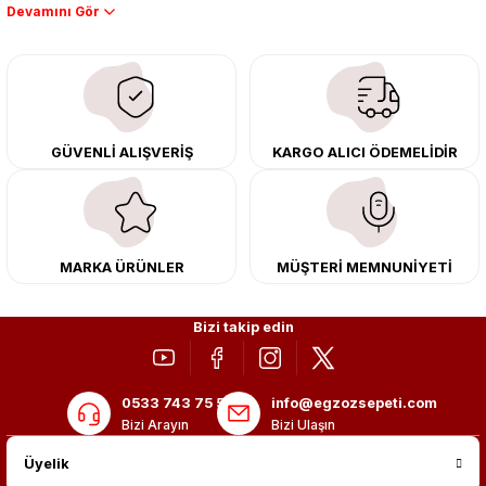
Performans artışı isteyen sürücüler için özel performans egzozları ve
downpipe sistemlerimiz, ağır iş koşulları için ise dayanıklı ağır vasıta
egzoz ve iş makinası egzozları sunuyoruz. Eski parçalarınızı uygun fiyatlı
çıkma orijinal ürünler ile yenileyebilir, body kit uygulamalarıyla aracınızın
tasarımını ve aerodinamisini üst seviyeye taşıyabilirsiniz.
Tüm ürünlerimiz orijinal, dayanıklı ve uzun ömürlüdür. İstanbul’daki montaj
GÜVENLİ ALIŞVERİŞ
KARGO ALICI ÖDEMELİDİR
merkezimizde profesyonel montaj yapıyor, Türkiye’nin her yerine güvenli
kargo ile teslimat gerçekleştiriyoruz. Aracınıza değer katmak için doğru
adres: Egzoz Sepeti.
MARKA ÜRÜNLER
MÜŞTERİ MEMNUNİYETİ
Bizi takip edin
0533 743 75 56
info@egzozsepeti.com
Bizi Arayın
Bizi Ulaşın
Üyelik