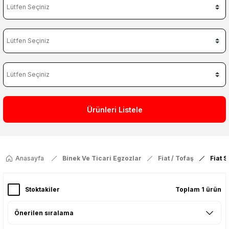
Ürünleri Listele
Anasayfa
Binek Ve Ticari Egzozlar
Fiat / Tofaş
Fiat 
Stoktakiler
Toplam 1 ürün