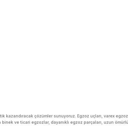
k kazandıracak çözümler sunuyoruz. Egzoz uçları, varex egzoz si
inek ve ticari egzozlar, dayanıklı egzoz parçaları, uzun ömürlü p