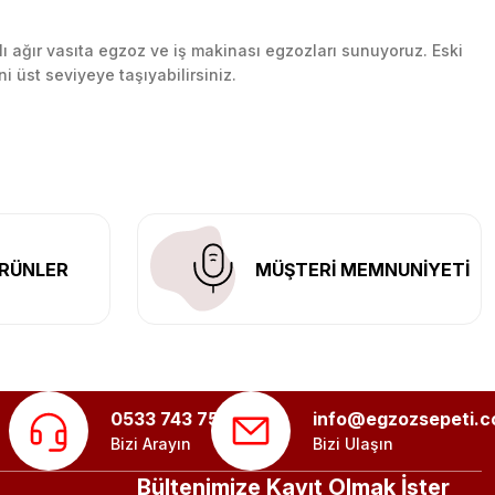
lı ağır vasıta egzoz ve iş makinası egzozları sunuyoruz. Eski
ni üst seviyeye taşıyabilirsiniz.
n her yerine güvenli kargo ile teslimat gerçekleştiriyoruz.
RÜNLER
MÜŞTERİ MEMNUNİYETİ
0533 743 75 56
info@egzozsepeti.
Bizi Arayın
Bizi Ulaşın
Bültenimize Kayıt Olmak İster