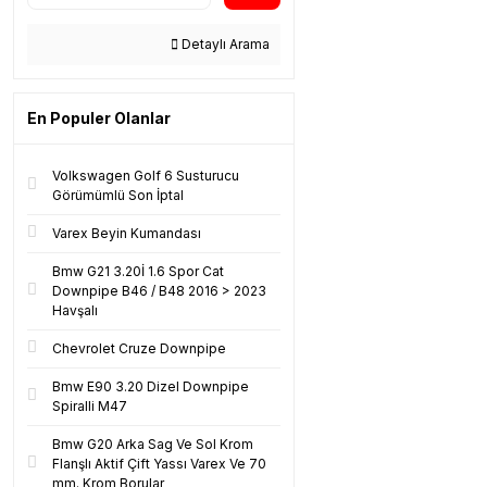
Detaylı Arama
En Populer Olanlar
Volkswagen Golf 6 Susturucu
Görümümlü Son İptal
Varex Beyin Kumandası
Bmw G21 3.20İ 1.6 Spor Cat
Downpipe B46 / B48 2016 > 2023
Havşalı
Chevrolet Cruze Downpipe
Bmw E90 3.20 Dizel Downpipe
Spiralli M47
Bmw G20 Arka Sag Ve Sol Krom
Flanşlı Aktif Çift Yassı Varex Ve 70
mm. Krom Borular