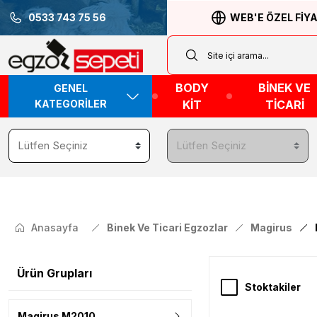
0533 743 75 56
WEB'E ÖZEL FİY
BODY
BİNEK VE
GENEL
KATEGORİLER
KİT
TİCARİ
Anasayfa
Binek Ve Ticari Egzozlar
Magirus
Ürün Grupları
Stoktakiler
Magirus M2010