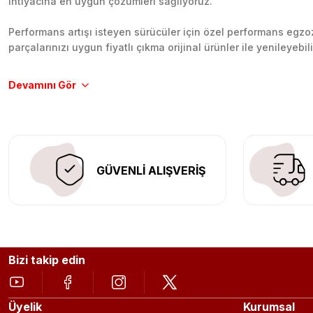
ihtiyacına en uygun çözümleri sağlıyoruz.
Performans artışı isteyen sürücüler için özel performans egzozl
parçalarınızı uygun fiyatlı çıkma orijinal ürünler ile yenileyebi
Tüm ürünlerimiz orijinal, dayanıklı ve uzun ömürlüdür. İstanbu
Aracınıza değer katmak için doğru adres: Egzoz Sepeti.
GÜVENLİ ALIŞVERİŞ
Bizi takip edin
Üyelik
Kurumsal