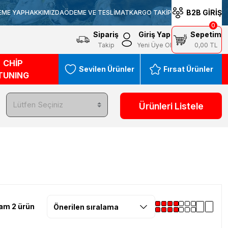
B2B GİRİŞ
EME YAP
HAKKIMIZDA
ÖDEME VE TESLİMAT
KARGO TAKİP
0
Sipariş
Giriş Yap
Sepetim
Takip
Yeni Üye Ol
0,00 TL
CHİP
Sevilen Ürünler
Fırsat Ürünler
TUNING
Ürünleri Listele
am 2 ürün