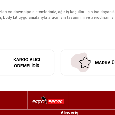
arı ve downpipe sistemlerimiz, ağır iş koşulları için ise dayanık
lir, body kit uygulamalarıyla aracınızın tasarımını ve aerodinamisi
l’daki montaj merkezimizde profesyonel montaj yapıyor, Türkiye’ni
KARGO ALICI
MARKA Ü
ÖDEMELİDİR
Alışveriş