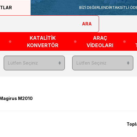
ATLAR
BİZİ DEĞERLENDİR
TAKSİTLİ ÖD
ARA
KATALİTİK
ARAÇ
KONVERTÖR
VİDEOLARI
Magirus M2010
Topl