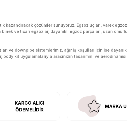
k kazandıracak çözümler sunuyoruz. Egzoz uçları, varex egzoz si
inek ve ticari egzozlar, dayanıklı egzoz parçaları, uzun ömürlü p
arı ve downpipe sistemlerimiz, ağır iş koşulları için ise dayanık
lir, body kit uygulamalarıyla aracınızın tasarımını ve aerodinamisi
l’daki montaj merkezimizde profesyonel montaj yapıyor, Türkiye’ni
KARGO ALICI
MARKA Ü
ÖDEMELİDİR