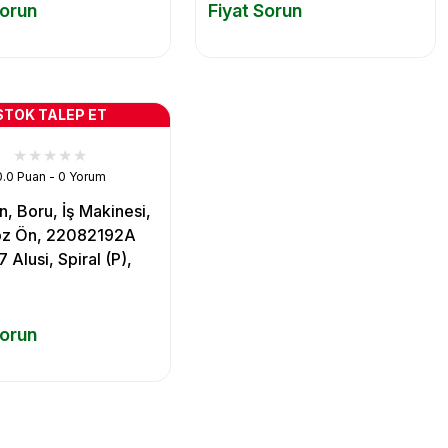
Sorun
Fiyat Sorun
STOK TALEP ET
0.0 Puan - 0 Yorum
, Boru, İş Makinesi,
oz Ön, 22082192A
 Alusi, Spiral (P),
Sorun