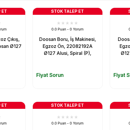
 ET
STOK TALEP ET
orum
0.0 Puan - 0 Yorum
oz Çıkış,
Doosan Boru, İş Makinesi,
Doosa
osan Ø127
Egzoz Ön, 22082192A
Egz
Ø127 Alusi, Spiral (P),
Ø127
Fiyat Sorun
Fiyat 
 ET
STOK TALEP ET
orum
0.0 Puan - 0 Yorum