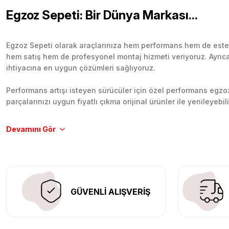
Egzoz Sepeti: Bir Dünya Markası...
Egzoz Sepeti olarak araçlarınıza hem performans hem de esteti
hem satış hem de profesyonel montaj hizmeti veriyoruz. Ayrıca b
ihtiyacına en uygun çözümleri sağlıyoruz.
Performans artışı isteyen sürücüler için özel performans egzozl
parçalarınızı uygun fiyatlı çıkma orijinal ürünler ile yenileyebi
Tüm ürünlerimiz orijinal, dayanıklı ve uzun ömürlüdür. İstanbu
Aracınıza değer katmak için doğru adres: Egzoz Sepeti.
GÜVENLİ ALIŞVERİŞ