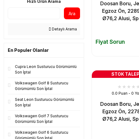
Hızlı Ürün Arama
Doosan Boru, Je
Egzoz Ön, 228
Ara
Ø76,2 Alusi, Spi
Detaylı Arama
Fiyat Sorun
En Populer Olanlar
Cupra Leon Susturucu Görümümlü
Son İptal
STOK TALEP
Volkswagen Golf 8 Susturucu
Görümümlü Son İptal
0.0 Puan - 0 Y
Seat Leon Susturucu Görümümlü
Doosan Boru, Je
Son İptal
Egzoz Ön, 227
Volkswagen Golf 7 Susturucu
Ø76,2 Alusi, Spi
Görümümlü Son İptal
Volkswagen Golf 6 Susturucu
Görümümlü Son İptal