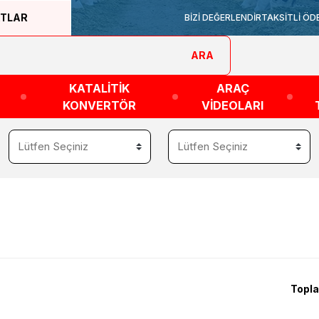
ATLAR
BİZİ DEĞERLENDİR
TAKSİTLİ ÖD
ARA
KATALİTİK
ARAÇ
KONVERTÖR
VİDEOLARI
Topla