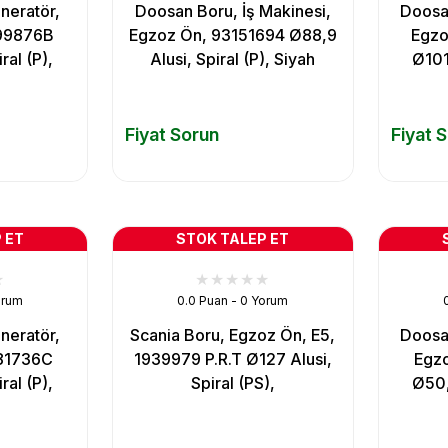
neratör,
Doosan Boru, İş Makinesi,
Doosan
99876B
Egzoz Ön, 93151694 Ø88,9
Egzo
ral (P),
Alusi, Spiral (P), Siyah
Ø101,
Fiyat Sorun
Fiyat 
 ET
STOK TALEP ET
orum
0.0 Puan - 0 Yorum
neratör,
Scania Boru, Egzoz Ön, E5,
Doosan
81736C
1939979 P.R.T Ø127 Alusi,
Egz
ral (P),
Spiral (PS),
Ø50,8