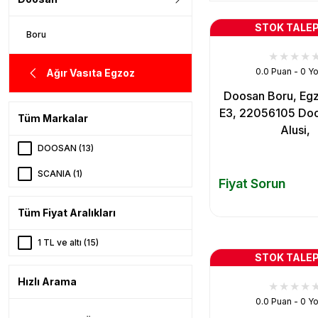
STOK TALEP
Boru
0.0 Puan - 0 Y
Ağır Vasıta Egzoz
Doosan Boru, Egz
E3, 22056105 Do
Tüm Markalar
Alusi,
DOOSAN (13)
SCANIA (1)
Fiyat Sorun
Tüm Fiyat Aralıkları
1 TL ve altı (15)
STOK TALEP
Hızlı Arama
0.0 Puan - 0 Y