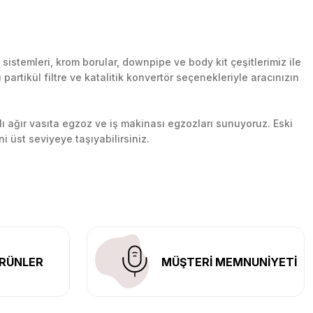
stemleri, krom borular, downpipe ve body kit çeşitlerimiz ile
artikül filtre ve katalitik konvertör seçenekleriyle aracınızın
lı ağır vasıta egzoz ve iş makinası egzozları sunuyoruz. Eski
ni üst seviyeye taşıyabilirsiniz.
n her yerine güvenli kargo ile teslimat gerçekleştiriyoruz.
RÜNLER
MÜŞTERİ MEMNUNİYETİ