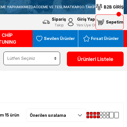
B2B GİRİŞ
EME YAP
HAKKIMIZDA
ÖDEME VE TESLİMAT
KARGO TAKİP
Sipariş
Giriş Yap
Sepetim
Takip
Yeni Üye Ol
CHİP
Sevilen Ürünler
Fırsat Ürünler
TUNING
Ürünleri Listele
m 15 ürün