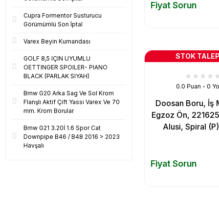
Fiyat Sorun
Cupra Formentor Susturucu
Görümümlü Son İptal
Varex Beyin Kumandası
STOK TALEP
GOLF 8,5 IÇIN UYUMLU
OETTINGER SPOILER- PIANO
BLACK (PARLAK SIYAH)
0.0 Puan - 0 Y
Bmw G20 Arka Sag Ve Sol Krom
Flanşlı Aktif Çift Yassı Varex Ve 70
Doosan Boru, İş 
mm. Krom Borular
Egzoz Ön, 22162
Alusi, Spiral (P
Bmw G21 3.20İ 1.6 Spor Cat
Downpipe B46 / B48 2016 > 2023
Havşalı
Fiyat Sorun