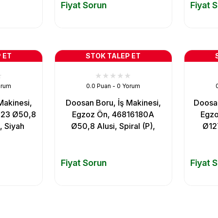
Fiyat Sorun
Fiyat 
 ET
STOK TALEP ET
orum
0.0 Puan - 0 Yorum
Makinesi,
Doosan Boru, İş Makinesi,
Doosan
523 Ø50,8
Egzoz Ön, 46816180A
Egz
), Siyah
Ø50,8 Alusi, Spiral (P),
Ø127
Fiyat Sorun
Fiyat 