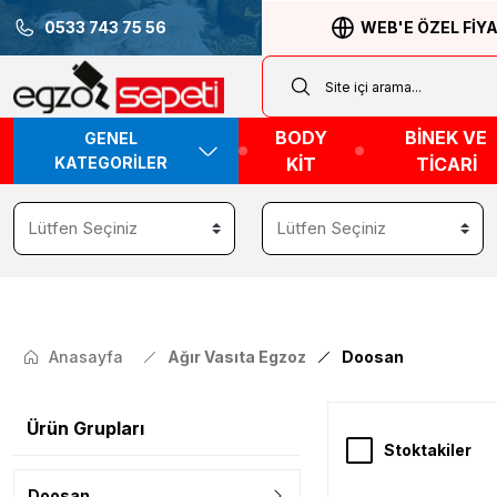
0533 743 75 56
WEB'E ÖZEL FİY
BODY
BİNEK VE
GENEL
KATEGORİLER
KİT
TİCARİ
Anasayfa
Ağır Vasıta Egzoz
Doosan
Ürün Grupları
Stoktakiler
Doosan