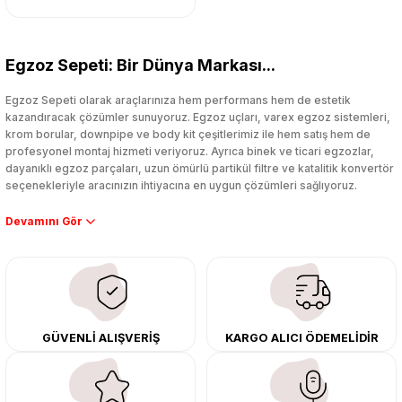
Egzoz Sepeti: Bir Dünya Markası...
Egzoz Sepeti olarak araçlarınıza hem performans hem de estetik
kazandıracak çözümler sunuyoruz. Egzoz uçları, varex egzoz sistemleri,
krom borular, downpipe ve body kit çeşitlerimiz ile hem satış hem de
profesyonel montaj hizmeti veriyoruz. Ayrıca binek ve ticari egzozlar,
dayanıklı egzoz parçaları, uzun ömürlü partikül filtre ve katalitik konvertör
seçenekleriyle aracınızın ihtiyacına en uygun çözümleri sağlıyoruz.
Performans artışı isteyen sürücüler için özel performans egzozları ve
downpipe sistemlerimiz, ağır iş koşulları için ise dayanıklı ağır vasıta
egzoz ve iş makinası egzozları sunuyoruz. Eski parçalarınızı uygun fiyatlı
çıkma orijinal ürünler ile yenileyebilir, body kit uygulamalarıyla aracınızın
tasarımını ve aerodinamisini üst seviyeye taşıyabilirsiniz.
Tüm ürünlerimiz orijinal, dayanıklı ve uzun ömürlüdür. İstanbul’daki montaj
GÜVENLİ ALIŞVERİŞ
KARGO ALICI ÖDEMELİDİR
merkezimizde profesyonel montaj yapıyor, Türkiye’nin her yerine güvenli
kargo ile teslimat gerçekleştiriyoruz. Aracınıza değer katmak için doğru
adres: Egzoz Sepeti.