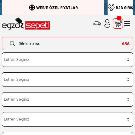
WEB'E ÖZEL FİYATLAR
B2B GİRİŞ
ARA