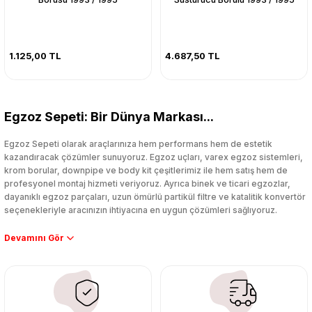
1.125,00 TL
4.687,50 TL
Egzoz Sepeti: Bir Dünya Markası...
Egzoz Sepeti olarak araçlarınıza hem performans hem de estetik
kazandıracak çözümler sunuyoruz. Egzoz uçları, varex egzoz sistemleri,
krom borular, downpipe ve body kit çeşitlerimiz ile hem satış hem de
profesyonel montaj hizmeti veriyoruz. Ayrıca binek ve ticari egzozlar,
dayanıklı egzoz parçaları, uzun ömürlü partikül filtre ve katalitik konvertör
seçenekleriyle aracınızın ihtiyacına en uygun çözümleri sağlıyoruz.
Performans artışı isteyen sürücüler için özel performans egzozları ve
downpipe sistemlerimiz, ağır iş koşulları için ise dayanıklı ağır vasıta
egzoz ve iş makinası egzozları sunuyoruz. Eski parçalarınızı uygun fiyatlı
çıkma orijinal ürünler ile yenileyebilir, body kit uygulamalarıyla aracınızın
tasarımını ve aerodinamisini üst seviyeye taşıyabilirsiniz.