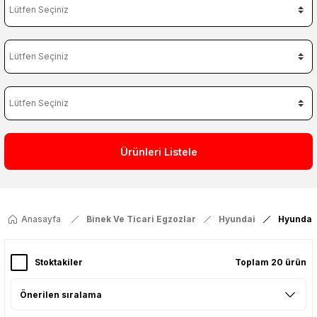
Ürünleri Listele
Anasayfa
Binek Ve Ticari Egzozlar
Hyundai
Hyundai
Stoktakiler
Toplam 20 ürün