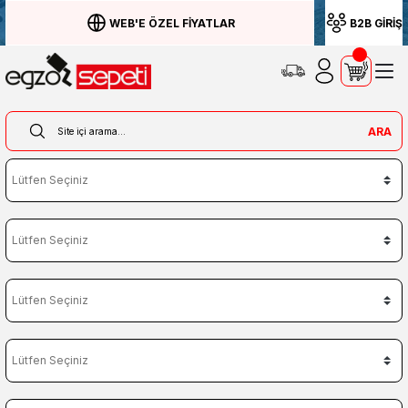
WEB'E ÖZEL FİYATLAR
B2B GİRİŞ
ARA