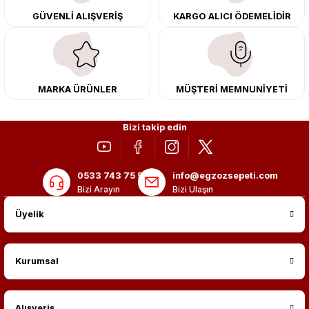
Tüm ürünlerimiz orijinal, dayanıklı ve uzun ömürlüdür. İstanbul’daki montaj
GÜVENLİ ALIŞVERİŞ
KARGO ALICI ÖDEMELİDİR
merkezimizde profesyonel montaj yapıyor, Türkiye’nin her yerine güvenli
kargo ile teslimat gerçekleştiriyoruz. Aracınıza değer katmak için doğru
adres: Egzoz Sepeti.
MARKA ÜRÜNLER
MÜŞTERİ MEMNUNİYETİ
Bizi takip edin
0533 743 75 56
info@egzozsepeti.com
Bizi Arayın
Bizi Ulaşın
Üyelik
Kurumsal
Alışveriş